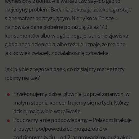
wyniesiony z domu. Ale walka z tzw. say-do gap to
niejedyny problem. Badania pokazują, że ekologia staje
się tematem polaryzującym. Nie tylko w Polsce –
najnowsze dane globalne pokazują, że aż 1/3
konsumentów albo w ogóle neguje istnienie zjawiska
globalnego ocieplenia, albo też nie uznaje, że ma ono
jakikolwiek związek z działalnością człowieka.
Jaki płynie z tego wniosek, co dzisiaj my marketerzy
robimy nie tak?
Przekonujemy dzisiaj głównie już przekonanych, w
małym stopniu koncentrujemy się na tych, którzy
dzisiaj mają wiele wątpliwości.
Pouczamy, a nie podpowiadamy – Polakom brakuje
prostych podpowiedzi co mogą zrobić w
codziennym życiu – od 2 lat prowadzimy dużą akcję