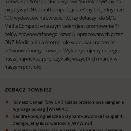
pierwsi spośród polskich wydawców dołączyliśmy do
inicjatywy UN Global Compact, jesteśmy też jednym ze
100 wydawców na świecie, którzy dołączyli do SDG
Media Compact – naszym celem jest promowanie 17
celów zrównoważonego rozwoju, opracowanych przez
ONZ. Media pełnią istotną rolę w edukacji na temat
zrównoważonego rozwoju. Wykorzystujemy do tego
naszą największą siłę, czyli siłę wszystkich marek w
naszym portfolio.
ZOBACZ RÓWNIEŻ
Tomasz Osman (SAVICKI): Każda przełomowa kampania
wymaga odwagi [WYWIAD]
Sandra Roos, Agnieszka Skrybant-Jaworska (Kappahl):
Zastępujemy ilość wartością [WYWIAD]
Tomasz Gadziński: AI nie zastąpi marketerów. Zastąpią