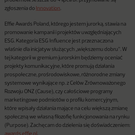
problemów. Jeszcze do 4 lipca br. przyjmowane są
zgłoszenia do
Innovation
.
Effie Awards Poland, którego jestem jurorką, stawia na
promowanie kampanii i projektów uwzględniających
ESG. Kategoria ESG Influence jest przeznaczona
właśnie dla inicjatyw służących „większemu dobru”. W
tej kategorii w gremium jurorskim będziemy oceniać
projekty komunikacyjne, które promują działania
prospołeczne, prośrodowiskowe, różnorodne zmiany
systemowe wynikające np. z Celów Zrównoważonego
Rozwoju ONZ (Cause), czy całościowe programy
marketingowe podmiotów o profilu komercyjnym,
które wpisały działania mające na celu większą zmianę
społeczną we własną filozofię funkcjonowania na rynku
(Purpose). Zachęcam do dzielenia się doświadczeniem:
awards.effie.pl
.