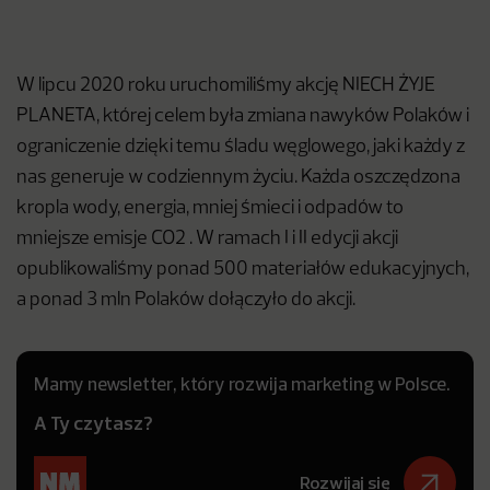
W lipcu 2020 roku uruchomiliśmy akcję NIECH ŻYJE
PLANETA, której celem była zmiana nawyków Polaków i
ograniczenie dzięki temu śladu węglowego, jaki każdy z
nas generuje w codziennym życiu. Każda oszczędzona
kropla wody, energia, mniej śmieci i odpadów to
mniejsze emisje CO2 . W ramach I i II edycji akcji
opublikowaliśmy ponad 500 materiałów edukacyjnych,
a ponad 3 mln Polaków dołączyło do akcji.
Mamy newsletter, który rozwija marketing w Polsce.
A Ty czytasz?
Rozwijaj się