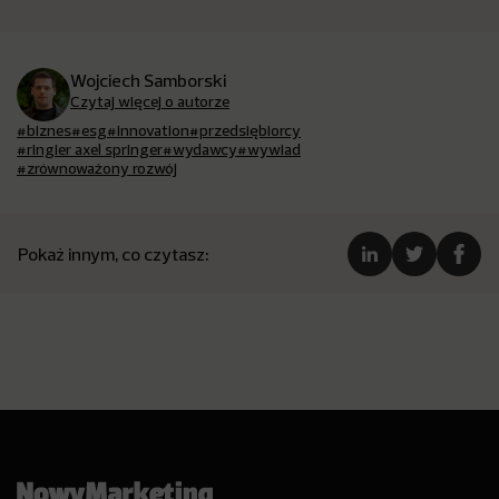
Wojciech Samborski
Czytaj więcej o autorze
#biznes
#esg
#innovation
#przedsiębiorcy
#ringier axel springer
#wydawcy
#wywiad
#zrównoważony rozwój
Pokaż innym, co czytasz: