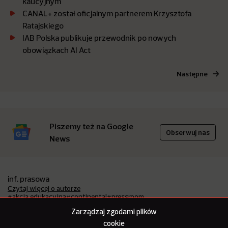
kaucyjnym
CANAL+ został oficjalnym partnerem Krzysztofa
Ratajskiego
IAB Polska publikuje przewodnik po nowych
obowiązkach AI Act
Następne
Piszemy też na Google
Obserwuj nas
News
inf. prasowa
Czytaj więcej o autorze
#akcja edukacyjna
#continental
#pressroom
#wypadki drogowe
Zarządzaj zgodami plików
cookie