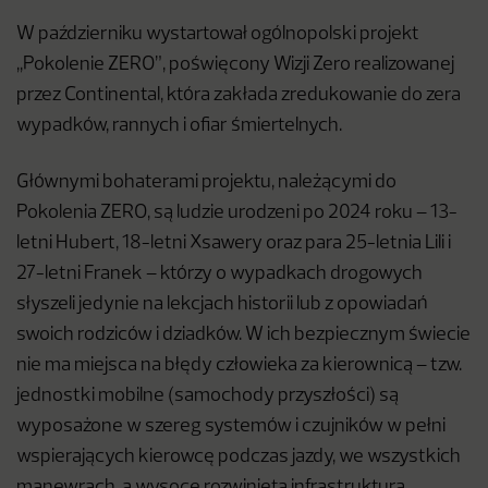
W październiku wystartował ogólnopolski projekt
,,Pokolenie ZERO”, poświęcony Wizji Zero realizowanej
przez Continental, która zakłada zredukowanie do zera
wypadków, rannych i ofiar śmiertelnych.
Głównymi bohaterami projektu, należącymi do
Pokolenia ZERO, są ludzie urodzeni po 2024 roku – 13-
letni Hubert, 18-letni Xsawery oraz para 25-letnia Lili i
27-letni Franek – którzy o wypadkach drogowych
słyszeli jedynie na lekcjach historii lub z opowiadań
swoich rodziców i dziadków. W ich bezpiecznym świecie
nie ma miejsca na błędy człowieka za kierownicą – tzw.
jednostki mobilne (samochody przyszłości) są
wyposażone w szereg systemów i czujników w pełni
wspierających kierowcę podczas jazdy, we wszystkich
manewrach, a wysoce rozwinięta infrastruktura