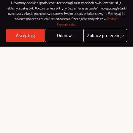
Używamy cookies i podobnych technologii m.in. w celach: świadczenia usług,
Pokaż innym, co czytasz:
reklamy, statystyk. Korzystanie z witryny bez zmiany ustawień Twojej przeglądarki
oznacza, że będą one umieszczane w Twoim urządzeniu końcowym. Pamiętaj, że
zawsze możesz zmienić te ustawienia. Szczegóły znajdziesz w
Polityce
Prywatności
.
Akceptuję
Odmów
Zobacz preferencje
Where's the beef?
Zobacz
O NowymMarketingu
Reklama
Kontakt