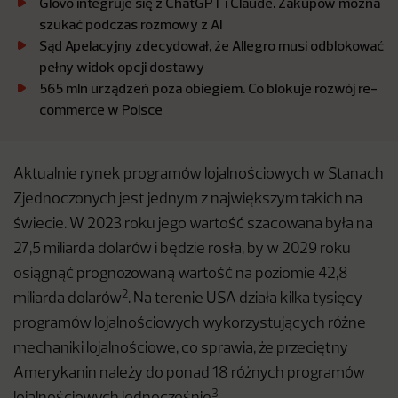
Glovo integruje się z ChatGPT i Claude. Zakupów można
szukać podczas rozmowy z AI
Sąd Apelacyjny zdecydował, że Allegro musi odblokować
pełny widok opcji dostawy
565 mln urządzeń poza obiegiem. Co blokuje rozwój re-
commerce w Polsce
Aktualnie rynek programów lojalnościowych w Stanach
Zjednoczonych jest jednym z największym takich na
świecie. W 2023 roku jego wartość szacowana była na
27,5 miliarda dolarów i będzie rosła, by w 2029 roku
osiągnąć prognozowaną wartość na poziomie 42,8
2
miliarda dolarów
. Na terenie USA działa kilka tysięcy
programów lojalnościowych wykorzystujących różne
mechaniki lojalnościowe, co sprawia, że przeciętny
Amerykanin należy do ponad 18 różnych programów
3