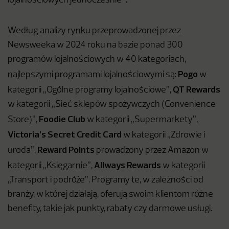
lojalnościowych jednocześnie
.
Według analizy rynku przeprowadzonej przez
Newsweeka w 2024 roku na bazie ponad 300
programów lojalnościowych w 40 kategoriach,
Pogo
najlepszymi programami lojalnościowymi są:
w
QT Rewards
kategorii „Ogólne programy lojalnościowe”,
w kategorii „Sieć sklepów spożywczych (Convenience
Foodie Club
Store)”,
w kategorii „Supermarkety”,
Victoria’s Secret Credit Card
w kategorii „Zdrowie i
Reward Points
uroda”,
prowadzony przez Amazon w
Allways Rewards
kategorii „Księgarnie”,
w kategorii
„Transport i podróże”. Programy te, w zależności od
branży, w której działają, oferują swoim klientom różne
benefity, takie jak punkty, rabaty czy darmowe usługi.