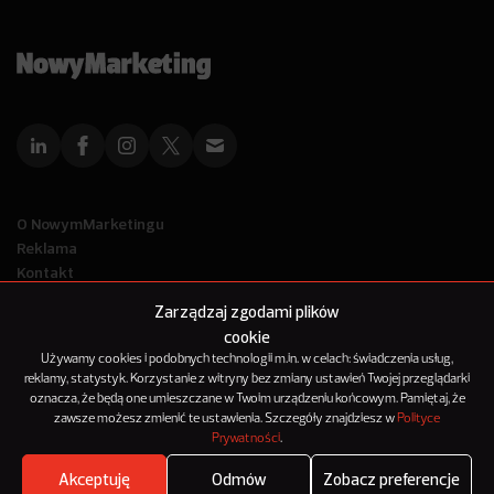
O NowymMarketingu
Reklama
Kontakt
Polityka Prywatności
Zarządzaj zgodami plików
Kanał RSS
cookie
Mapa artykułów
Używamy cookies i podobnych technologii m.in. w celach: świadczenia usług,
reklamy, statystyk. Korzystanie z witryny bez zmiany ustawień Twojej przeglądarki
oznacza, że będą one umieszczane w Twoim urządzeniu końcowym. Pamiętaj, że
© 2012-2025
zawsze możesz zmienić te ustawienia. Szczegóły znajdziesz w
Polityce
NowyMarketing jest marką 143Media Sp. z o.o.
Prywatności
.
Akceptuję
Odmów
Zobacz preferencje
Zobacz