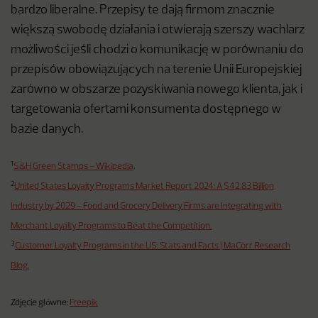
bardzo liberalne. Przepisy te dają firmom znacznie
większą swobodę działania i otwierają szerszy wachlarz
możliwości jeśli chodzi o komunikację w porównaniu do
przepisów obowiązujących na terenie Unii Europejskiej
zarówno w obszarze pozyskiwania nowego klienta, jak i
targetowania ofertami konsumenta dostępnego w
bazie danych.
1
S&H Green Stamps – Wikipedia
.
2
United States Loyalty Programs Market Report 2024: A $42.83 Billion
Industry by 2029 – Food and Grocery Delivery Firms are Integrating with
Merchant Loyalty Programs to Beat the Competition.
3
Customer Loyalty Programs in the US: Stats and Facts | MaCorr Research
Blog.
Zdjęcie główne:
Freepik