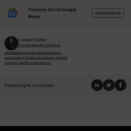
Piszemy też na Google
Obserwuj nas
News
Łukasz Dubiel
Czytaj więcej o autorze
#handel
#program lojalnościowy
#programy lojalnościowe
#przegląd
#stany zjednoczone
#usa
Pokaż innym, co czytasz: