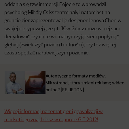
oddania się tzw. immersji. Pojęcie to wprowadził
psycholog Mihály Csíkszentmihályi, natomiast na
gruncie gier zaprezentował je designer Jenova Chen w
swojej nietypowej grze pt. flOw. Gracz może w niej sam
decydować czy chce wirtualnym żyjątkiem popłynąć
głębiej (zwiększyć poziom trudności), czy też więcej
czasu spędzić na łatwiejszym poziomie.
Autentyczne formaty mediów.
Mikrotrend, który zmieni reklamę wideo
online? [FELIETON]
Więcej informacji na temat gier i grywalizacji w
marketingu znajdziesz w raporcie GIT 2012!