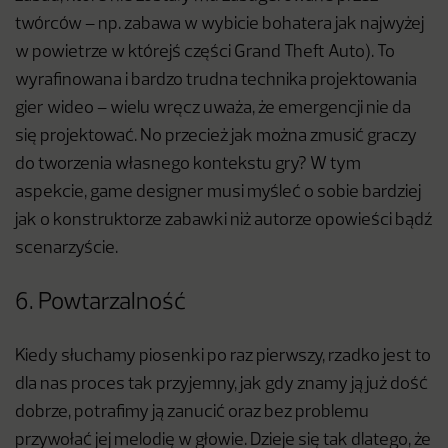
twórców – np. zabawa w wybicie bohatera jak najwyżej
w powietrze w którejś części Grand Theft Auto). To
wyrafinowana i bardzo trudna technika projektowania
gier wideo – wielu wręcz uważa, że emergencji nie da
się projektować. No przecież jak można zmusić graczy
do tworzenia własnego kontekstu gry? W tym
aspekcie, game designer musi myśleć o sobie bardziej
jak o konstruktorze zabawki niż autorze opowieści bądź
scenarzyście.
6. Powtarzalność
Kiedy słuchamy piosenki po raz pierwszy, rzadko jest to
dla nas proces tak przyjemny, jak gdy znamy ją już dość
dobrze, potrafimy ją zanucić oraz bez problemu
przywołać jej melodię w głowie. Dzieje się tak dlatego, że