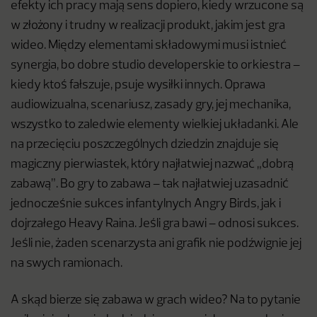
efekty ich pracy mają sens dopiero, kiedy wrzucone są
w złożony i trudny w realizacji produkt, jakim jest gra
wideo. Między elementami składowymi musi istnieć
synergia, bo dobre studio developerskie to orkiestra –
kiedy ktoś fałszuje, psuje wysiłki innych. Oprawa
audiowizualna, scenariusz, zasady gry, jej mechanika,
wszystko to zaledwie elementy wielkiej układanki. Ale
na przecięciu poszczególnych dziedzin znajduje się
magiczny pierwiastek, który najłatwiej nazwać „dobrą
zabawą”. Bo gry to zabawa – tak najłatwiej uzasadnić
jednocześnie sukces infantylnych Angry Birds, jak i
dojrzałego Heavy Raina. Jeśli gra bawi – odnosi sukces.
Jeśli nie, żaden scenarzysta ani grafik nie podźwignie jej
na swych ramionach.
A skąd bierze się zabawa w grach wideo? Na to pytanie