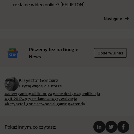
reklamę wideo online? [FELIETON]
Następne
Piszemy też na Google
Obserwuj nas
News
Krzysztof Gonciarz
Czytaj więcej o autorze
#advergaming
#felietony
#game design
#gamifikacja
#git 2012
#gry reklamowe
#grywalizacja
#krzysztof gonciarz
#social gaming
#trendy
Pokaż innym, co czytasz: