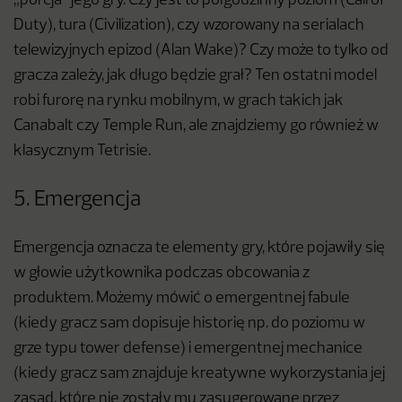
„porcja” jego gry. Czy jest to półgodzinny poziom (Call of
Duty), tura (Civilization), czy wzorowany na serialach
telewizyjnych epizod (Alan Wake)? Czy może to tylko od
gracza zależy, jak długo będzie grał? Ten ostatni model
robi furorę na rynku mobilnym, w grach takich jak
Canabalt czy Temple Run, ale znajdziemy go również w
klasycznym Tetrisie.
5. Emergencja
Emergencja oznacza te elementy gry, które pojawiły się
w głowie użytkownika podczas obcowania z
produktem. Możemy mówić o emergentnej fabule
(kiedy gracz sam dopisuje historię np. do poziomu w
grze typu tower defense) i emergentnej mechanice
(kiedy gracz sam znajduje kreatywne wykorzystania jej
zasad, które nie zostały mu zasugerowane przez