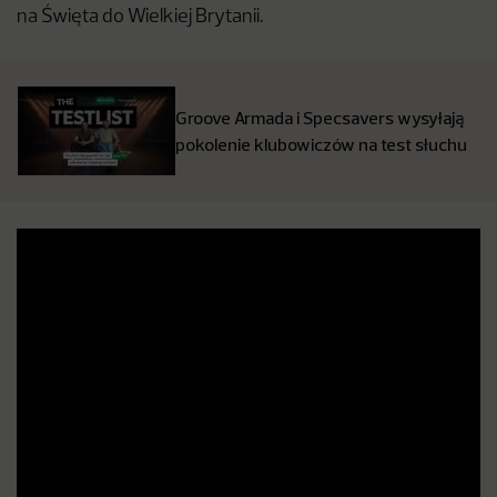
na Święta do Wielkiej Brytanii.
Groove Armada i Specsavers wysyłają
pokolenie klubowiczów na test słuchu