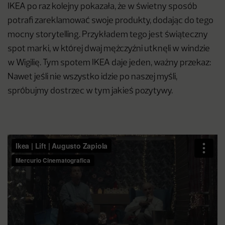
IKEA po raz kolejny pokazała, że w świetny sposób
potrafi zareklamować swoje produkty, dodając do tego
mocny storytelling. Przykładem tego jest świąteczny
spot marki, w której dwaj mężczyźni utknęli w windzie
w Wigilię. Tym spotem IKEA daje jeden, ważny przekaz:
Nawet jeśli nie wszystko idzie po naszej myśli,
spróbujmy dostrzec w tym jakieś pozytywy.