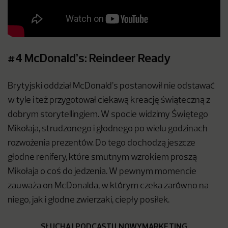
#4 McDonald’s: Reindeer Ready
Brytyjski oddział McDonald’s postanowił nie odstawać
w tyle i też przygotował ciekawą kreację świąteczną z
dobrym storytellingiem. W spocie widzimy Świętego
Mikołaja, strudzonego i głodnego po wielu godzinach
rozwożenia prezentów. Do tego dochodzą jeszcze
głodne renifery, które smutnym wzrokiem proszą
Mikołaja o coś do jedzenia. W pewnym momencie
zauważa on McDonalda, w którym czeka zarówno na
niego, jak i głodne zwierzaki, ciepły posiłek.
SŁUCHAJ PODCASTU NOWYMARKETING