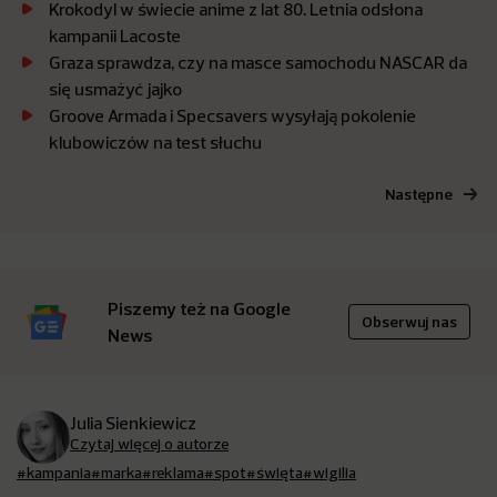
Krokodyl w świecie anime z lat 80. Letnia odsłona
kampanii Lacoste
Graza sprawdza, czy na masce samochodu NASCAR da
się usmażyć jajko
Groove Armada i Specsavers wysyłają pokolenie
klubowiczów na test słuchu
Następne
Piszemy też na Google
Obserwuj nas
News
Julia Sienkiewicz
Czytaj więcej o autorze
#kampania
#marka
#reklama
#spot
#święta
#wigilia