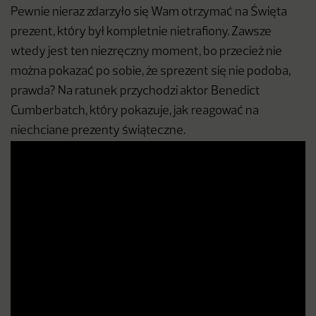
Pewnie nieraz zdarzyło się Wam otrzymać na Święta
prezent, który był kompletnie nietrafiony. Zawsze
wtedy jest ten niezręczny moment, bo przecież nie
można pokazać po sobie, że sprezent się nie podoba,
prawda? Na ratunek przychodzi aktor Benedict
Cumberbatch, który pokazuje, jak reagować na
niechciane prezenty świąteczne.