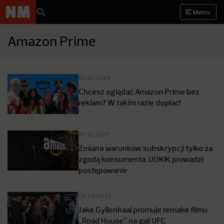
Menu
Amazon Prime
02.01.2024
Chcesz oglądać Amazon Prime bez
reklam? W takim razie dopłać!
07.12.2023
Zmiana warunków subskrypcji tylko za
zgodą konsumenta. UOKiK prowadzi
postępowanie
06.03.2023
Jake Gyllenhaal promuje remake filmu
„Road House” na gali UFC