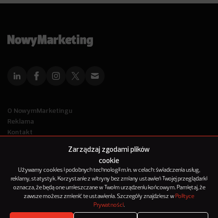
O NowymMarketingu
Reklama
Kontakt
Polityka Prywatności
Zarządzaj zgodami plików
Kanał RSS
cookie
Mapa artykułów
Używamy cookies i podobnych technologii m.in. w celach: świadczenia usług,
reklamy, statystyk. Korzystanie z witryny bez zmiany ustawień Twojej przeglądarki
oznacza, że będą one umieszczane w Twoim urządzeniu końcowym. Pamiętaj, że
© 2012-2025
zawsze możesz zmienić te ustawienia. Szczegóły znajdziesz w
Polityce
NowyMarketing jest marką 143Media Sp. z o.o.
Prywatności
.