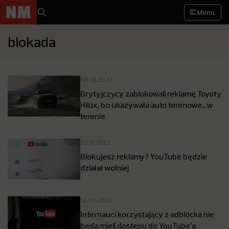
Menu
blokada
08.12.2023
Brytyjczycy zablokowali reklamę Toyoty
Hilux, bo ukazywała auto terenowe…w
terenie
22.11.2023
Blokujesz reklamy? YouTube będzie
działał wolniej
12.05.2023
Internauci korzystający z adblocka nie
będą mieli dostępu do YouTube’a