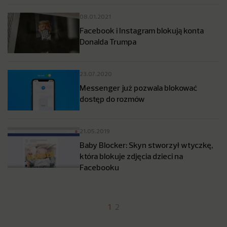
08.01.2021
Facebook i Instagram blokują konta
Donalda Trumpa
23.07.2020
Messenger już pozwala blokować
dostęp do rozmów
21.05.2019
Baby Blocker: Skyn stworzył wtyczkę,
która blokuje zdjęcia dzieci na
Facebooku
1
2