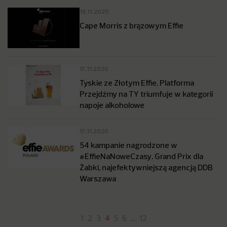
19.11.2020
Cape Morris z brązowym Effie
17.11.2020
Tyskie ze Złotym Effie. Platforma
Przejdźmy na TY triumfuje w kategorii
napoje alkoholowe
17.11.2020
54 kampanie nagrodzone w
#EffieNaNoweCzasy. Grand Prix dla
Żabki, najefektywniejszą agencją DDB
Warszawa
1
2
3
4
5
6
…
12