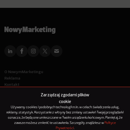
O NowymMarketingu
Reklama
Kontakt
Polityka Prywatności
Zarządzaj zgodami plików
Kanał RSS
cookie
Mapa artykułów
Używamy cookies i podobnych technologii m.in. w celach: świadczenia usług,
reklamy, statystyk. Korzystanie z witryny bez zmiany ustawień Twojej przeglądarki
oznacza, że będą one umieszczane w Twoim urządzeniu końcowym. Pamiętaj, że
© 2012-2025
zawsze możesz zmienić te ustawienia. Szczegóły znajdziesz w
Polityce
NowyMarketing jest marką 143Media Sp. z o.o.
Prywatności
.