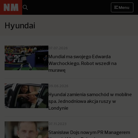
Menu
Hyundai
07.07.2026
Mundial ma swojego Edwarda
Warchockiego. Robot wszedł na
murawę
09.06.2026
Hyundai zamienia samochód w mobilne
spa. Jednodniowa akcja ruszy w
Londynie
07.11.2023
Stanisław Dojs nowym PR Managerem