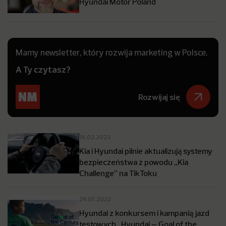
Hyundai Motor Poland
Mamy newsletter, który rozwija marketing w Polsce.
A Ty czytasz?
Rozwijaj się
16.02.2023
Kia i Hyundai pilnie aktualizują systemy
bezpieczeństwa z powodu „Kia
Challenge” na TikToku
29.07.2022
Hyundai z konkursem i kampanią jazd
testowych „Hyundai – Goal of the