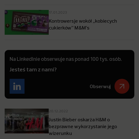
17.01.2023
Kontrowersje wokół „kobiecych
cukierków” M&M’s
Na LinkedInie obserwuje nas ponad 100 tys. osób.
Jesteś tam z nami?
Obserwuj
20.12.2022
Justin Bieber oskarża H&M o
bezprawne wykorzystanie jego
wizerunku