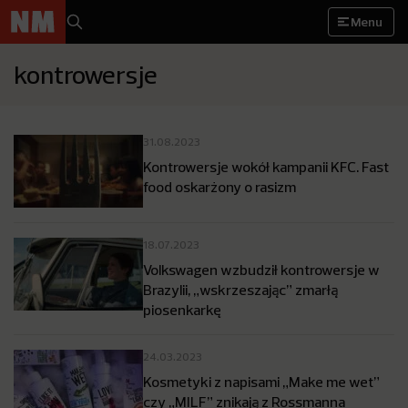
Menu
kontrowersje
31.08.2023
Kontrowersje wokół kampanii KFC. Fast
food oskarżony o rasizm
18.07.2023
Volkswagen wzbudził kontrowersje w
Brazylii, „wskrzeszając” zmarłą
piosenkarkę
24.03.2023
Kosmetyki z napisami „Make me wet”
czy „MILF” znikają z Rossmanna