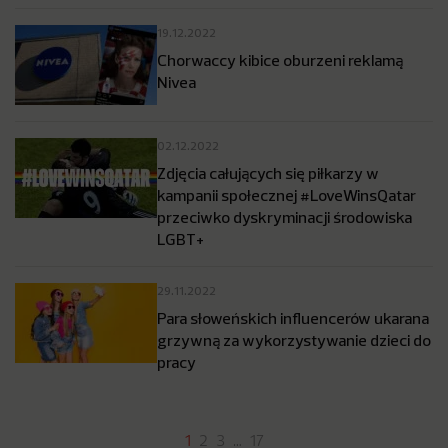
19.12.2022
Chorwaccy kibice oburzeni reklamą
Nivea
02.12.2022
Zdjęcia całujących się piłkarzy w
kampanii społecznej #LoveWinsQatar
przeciwko dyskryminacji środowiska
LGBT+
29.11.2022
Para słoweńskich influencerów ukarana
grzywną za wykorzystywanie dzieci do
pracy
1
2
3
…
17