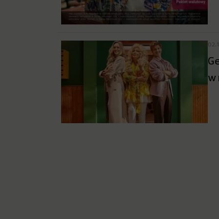
02.
Ge
w 