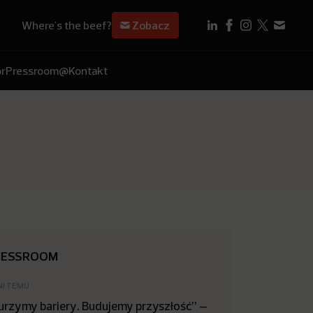
Where's the beef?
Zobacz
r
Pressroom
@Kontakt
RESSROOM
NI TEMU
urzymy bariery. Budujemy przyszłość” –