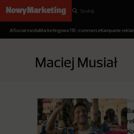
AI
Social media
Marketingowa 11
E-commerce
Kampanie rekl
Maciej Musiał
06.
Ba
re
Ko