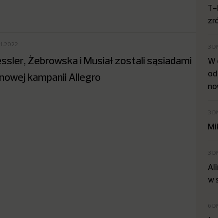
T-
zr
11.2022
3 D
ssler, Żebrowska i Musiał zostali sąsiadami
W 
od
nowej kampanii Allegro
no
3 D
Mi
3 D
Al
w 
6 D