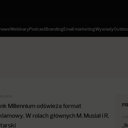
amowe
Webinary
Podcast
Branding
Email marketing
Wywiady
Outdoo
03.2024
P
nk Millennium odświeża format
klamowy. W rolach głównych M. Musiał i R.
2 D
tarski
„B