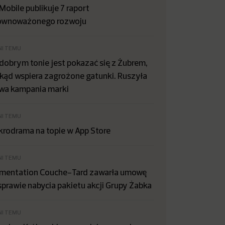
Mobile publikuje 7 raport
ównoważonego rozwoju
NI TEMU
dobrym tonie jest pokazać się z Żubrem,
kąd wspiera zagrożone gatunki. Ruszyła
wa kampania marki
NI TEMU
krodrama na topie w App Store
NI TEMU
imentation Couche-Tard zawarła umowę
sprawie nabycia pakietu akcji Grupy Żabka
NI TEMU