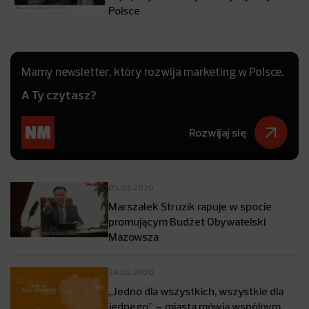
Polsce
Mamy newsletter, który rozwija marketing w Polsce.
A Ty czytasz?
Rozwijaj się
05.03.2020
Marszałek Struzik rapuje w spocie
promującym Budżet Obywatelski
Mazowsza
24.02.2020
„Jedno dla wszystkich, wszystkie dla
jednego” – miasta mówią wspólnym