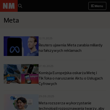
Menu
Meta
12.11.2025
Reuters ujawnia: Meta zarabia miliardy
na fałszywych reklamach
27.10.2025
Komisja Europejska oskarża Metę i
TikToka o naruszanie Aktu o Usługach
Cyfrowych
29.09.2025
Meta rozszerza wykorzystanie
technologii rozpoznawania twarzy, aby