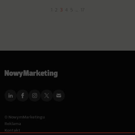
1
2
3
4
5
…
17
O NowymMarketingu
Reklama
Kontakt