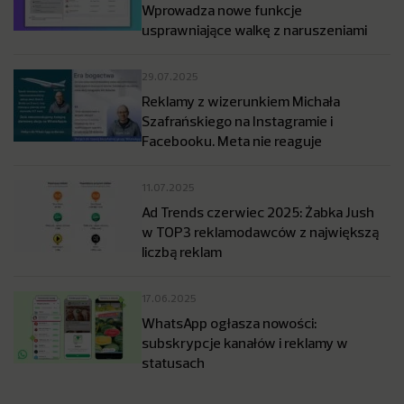
Wprowadza nowe funkcje
usprawniające walkę z naruszeniami
29.07.2025
Reklamy z wizerunkiem Michała
Szafrańskiego na Instagramie i
Facebooku. Meta nie reaguje
11.07.2025
Ad Trends czerwiec 2025: Żabka Jush
w TOP3 reklamodawców z największą
liczbą reklam
17.06.2025
WhatsApp ogłasza nowości:
subskrypcje kanałów i reklamy w
statusach