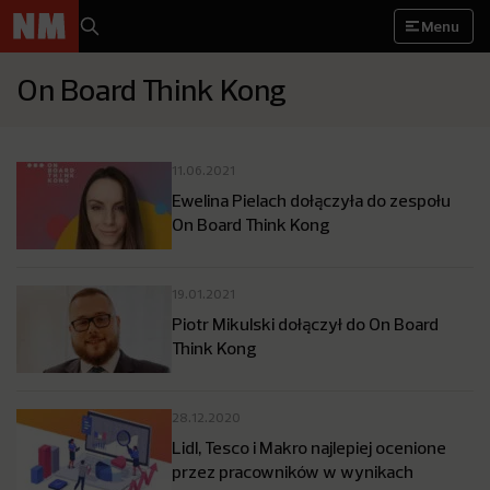
Menu
On Board Think Kong
11.06.2021
Ewelina Pielach dołączyła do zespołu
On Board Think Kong
19.01.2021
Piotr Mikulski dołączył do On Board
Think Kong
28.12.2020
Lidl, Tesco i Makro najlepiej ocenione
przez pracowników w wynikach