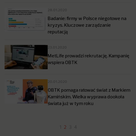
28.01.2020
Badanie: firmy w Polsce niegotowe na
kryzys. Kluczowe zarządzanie
reputacją
23.01.2020
MetLife prowadzi rekrutację. Kampanię
wspiera OBTK
20.01.2020
OBTK pomaga ratować świat z Markiem
Kamińskim. Wielka wyprawa dookoła
świata już w tym roku
1
2
3
4