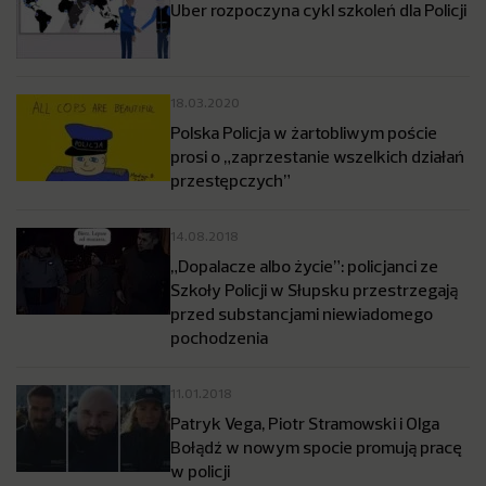
Uber rozpoczyna cykl szkoleń dla Policji
18.03.2020
Polska Policja w żartobliwym poście
prosi o „zaprzestanie wszelkich działań
przestępczych”
14.08.2018
„Dopalacze albo życie”: policjanci ze
Szkoły Policji w Słupsku przestrzegają
przed substancjami niewiadomego
pochodzenia
11.01.2018
Patryk Vega, Piotr Stramowski i Olga
Bołądź w nowym spocie promują pracę
w policji