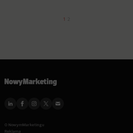
1
2
O NowymMarketingu
Reklama