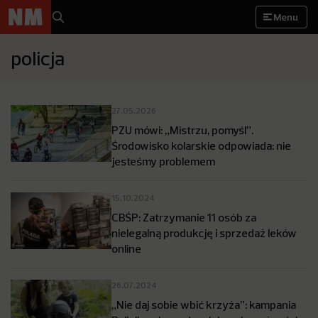
Menu
policja
27.05.2026
PZU mówi: „Mistrzu, pomyśl”.
Środowisko kolarskie odpowiada: nie
jesteśmy problemem
15.10.2024
CBŚP: Zatrzymanie 11 osób za
nielegalną produkcję i sprzedaż leków
online
26.07.2024
„Nie daj sobie wbić krzyża”: kampania