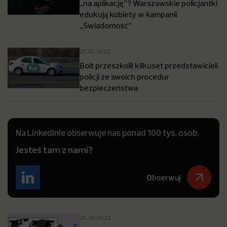
„na aplikację”? Warszawskie policjantki
edukują kobiety w kampanii
„Świadomość”
27.10.2022
Bolt przeszkolił kilkuset przedstawicieli
policji ze swoich procedur
bezpieczeństwa
Na LinkedInie obserwuje nas ponad 100 tys. osób.
Jesteś tam z nami?
Obserwuj
25.10.2022