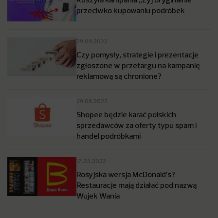
przeciwko kupowaniu podróbek
29.09.2022
Czy pomysły, strategie i prezentacje
zgłoszone w przetargu na kampanię
reklamową są chronione?
29.06.2022
Shopee będzie karać polskich
sprzedawców za oferty typu spam i
handel podróbkami
17.03.2022
Rosyjska wersja McDonald’s?
Restauracje mają działać pod nazwą
Wujek Wania