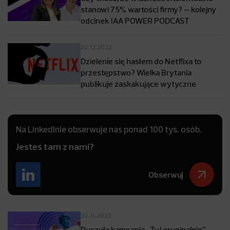
stanowi 75% wartości firmy? – kolejny
odcinek IAA POWER PODCAST
22.12.2022
Dzielenie się hasłem do Netflixa to
przestępstwo? Wielka Brytania
publikuje zaskakujące wytyczne
Na LinkedInie obserwuje nas ponad 100 tys. osób.
Jesteś tam z nami?
Obserwuj
30.11.2022
Ruszyła kampania „Żyj oryginalnie”