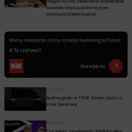
mające na celu zwalczanie podrabiania
towarów i lepszą ochronę praw
własności intelektualnej
Mamy newsletter, który rozwija marketing w Polsce.
A Ty czytasz?
Rozwijaj się
25.01.2024
Audi wygrało w TSUE. Koniec sporu o
znak towarowy
17.02.2023
Czy wiesz, że własność intelektualna