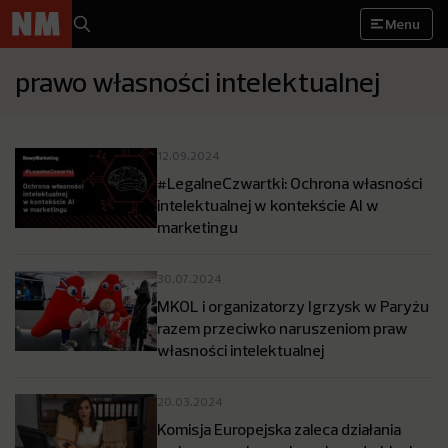
Menu
prawo własności intelektualnej
12.09.2024
#LegalneCzwartki: Ochrona własności
intelektualnej w kontekście AI w
marketingu
30.07.2024
MKOL i organizatorzy Igrzysk w Paryżu
razem przeciwko naruszeniom praw
własności intelektualnej
20.03.2024
Komisja Europejska zaleca działania