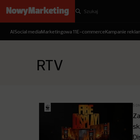
AI
Social media
Marketingowa 11
E-commerce
Kampanie rekl
RTV
5 D
Za
sk
Di