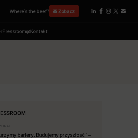
Where's the beef?
Zobacz
r
Pressroom
@Kontakt
RESSROOM
ZORAJ
urzymy bariery. Budujemy przyszłość” –