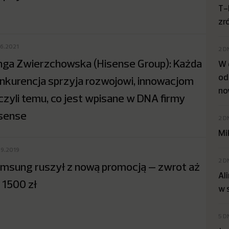
T-
zr
06.2021
2 D
nga Zwierzchowska (Hisense Group): Każda
W 
od
nkurencja sprzyja rozwojowi, innowacjom
no
czyli temu, co jest wpisane w DNA firmy
sense
2 D
Mi
09.2019
2 D
msung ruszył z nową promocją – zwrot aż
Al
 1500 zł
w 
5 D