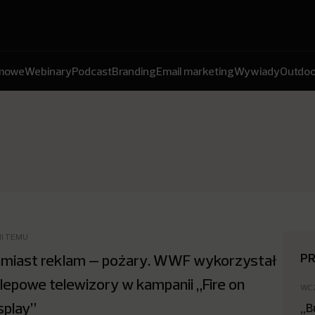
amowe
Webinary
Podcast
Branding
Email marketing
Wywiady
Outdoo
NI TEMU
P
miast reklam – pożary. WWF wykorzystał
lepowe telewizory w kampanii „Fire on
WC
splay”
„B