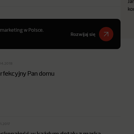
Ja
ko
 marketing w Polsce.
Rozwijaj się
04.2018
rfekcyjny Pan domu
1.2017
skonałość w każdym detalu z marką