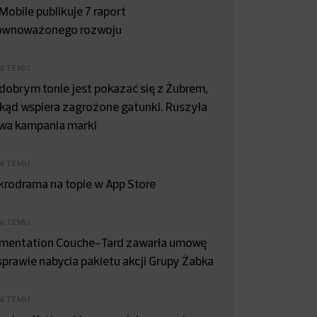
Mobile publikuje 7 raport
ównoważonego rozwoju
NI TEMU
dobrym tonie jest pokazać się z Żubrem,
kąd wspiera zagrożone gatunki. Ruszyła
wa kampania marki
NI TEMU
krodrama na topie w App Store
NI TEMU
imentation Couche-Tard zawarła umowę
sprawie nabycia pakietu akcji Grupy Żabka
NI TEMU