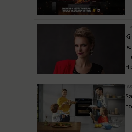
15.
Ki
ko
– 
Hi
18.
Sa
do