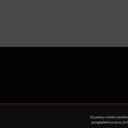
O Nowy
Używamy cookies i podobnyc
przeglądarki oznacza, że