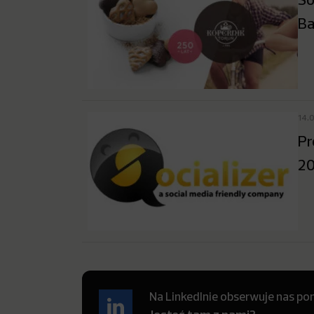
Ba
14.
Pr
20
Na LinkedInie obserwuje nas pon