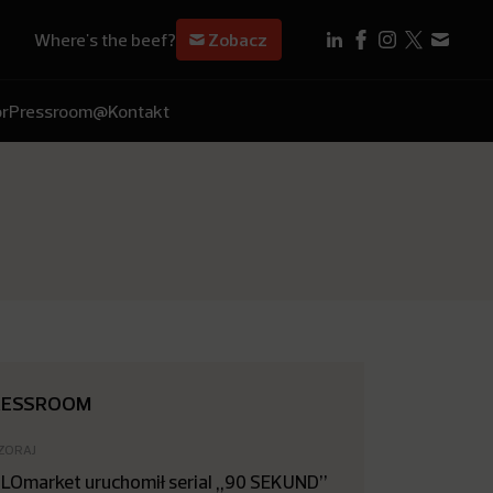
Where's the beef?
Zobacz
r
Pressroom
@Kontakt
RESSROOM
ZORAJ
LOmarket uruchomił serial „90 SEKUND”