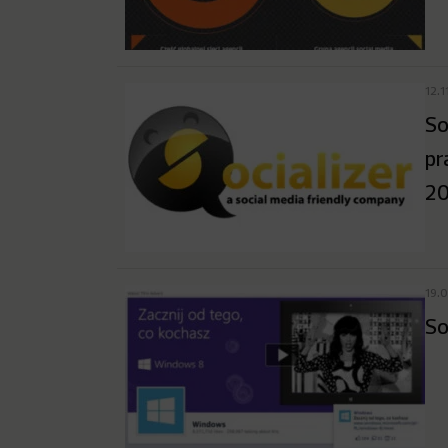
12.1
So
pr
20
19.
So