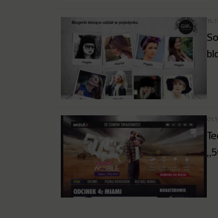
15.1
So
bl
01.1
Te
„5