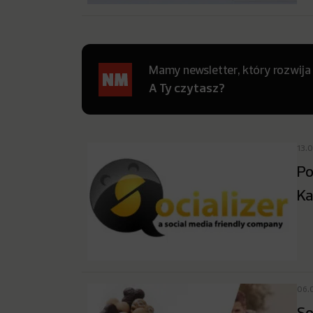
Mamy newsletter, który rozwija
A Ty czytasz?
13.
Po
Ka
06.
So