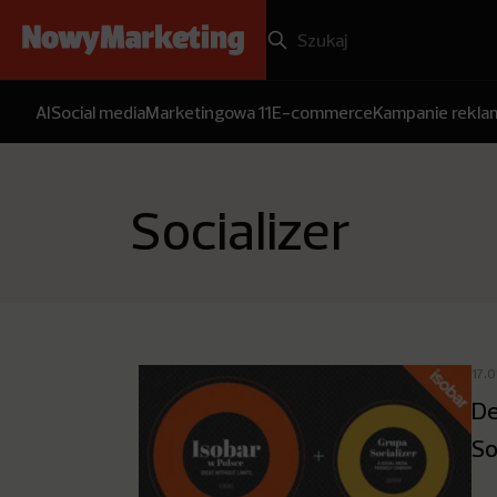
AI
Social media
Marketingowa 11
E-commerce
Kampanie rekl
Socializer
17.
De
So