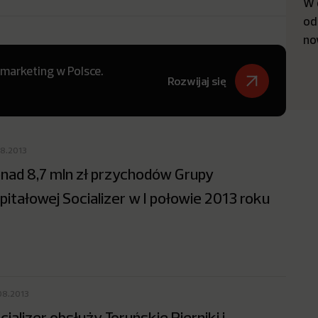
W 
od
no
 marketing w Polsce.
Rozwijaj się
08.2013
nad 8,7 mln zł przychodów Grupy
pitałowej Socializer w I połowie 2013 roku
08.2013
cializer obsłuży Toruńskie Pierniki i