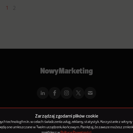
1
2
mMarketingu
Reklama
Kontakt
Polityka Prywatności
Kanał RSS
Mapa ar
Zarządzaj zgodami plików cookie
h technologii m.in. w celach: świadczenia usług, reklamy, statystyk. Korzystanie z witryny
 będą one umieszczane w Twoim urządzeniu końcowym. Pamiętaj, że zawsze możesz zmienić
© 2012-2025
NowyMarketing jest marką 143Media Sp. z o.o.
znajdziesz w
Polityce Prywatności
.