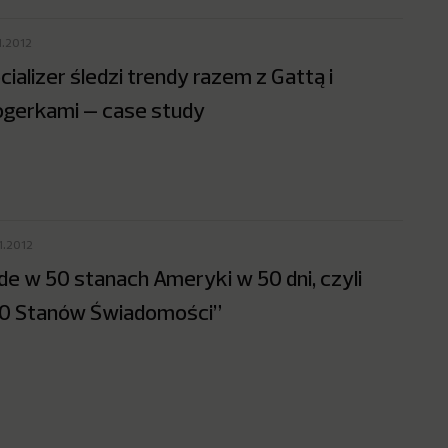
1.2012
cializer śledzi trendy razem z Gattą i
ogerkami – case study
1.2012
de w 50 stanach Ameryki w 50 dni, czyli
0 Stanów Świadomości”