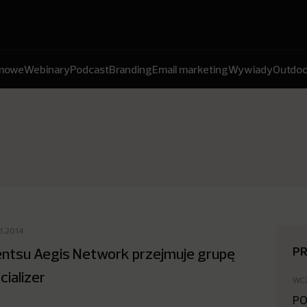
amowe
Webinary
Podcast
Branding
Email marketing
Wywiady
Outdoo
01.2014
P
ntsu Aegis Network przejmuje grupę
cializer
WC
PO