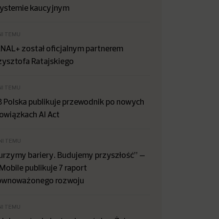
systemie kaucyjnym
NI TEMU
NAL+ został oficjalnym partnerem
zysztofa Ratajskiego
NI TEMU
B Polska publikuje przewodnik po nowych
owiązkach AI Act
NI TEMU
urzymy bariery. Budujemy przyszłość” –
Mobile publikuje 7 raport
ównoważonego rozwoju
NI TEMU