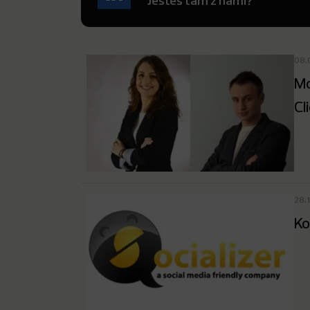
Jesteś tam z nami?
08.
Mo
Cl
28.
Ko