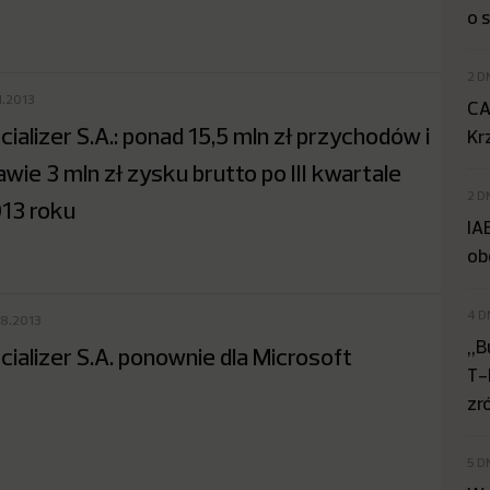
o 
2 D
1.2013
CA
cializer S.A.: ponad 15,5 mln zł przychodów i
Kr
awie 3 mln zł zysku brutto po III kwartale
2 D
13 roku
IA
ob
4 D
08.2013
„B
cializer S.A. ponownie dla Microsoft
T-
zr
5 D