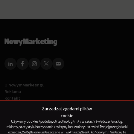
O NowymMarketingu
Reklama
Kontakt
Polityka Prywatności
Zarządzaj zgodami plików
Kanał RSS
cookie
Mapa artykułów
Używamy cookies i podobnych technologii m.in. w celach: świadczenia usług,
reklamy, statystyk. Korzystanie z witryny bez zmiany ustawień Twojej przeglądarki
oznacza, że będą one umieszczane w Twoim urządzeniu końcowym. Pamiętaj, że