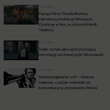
01.06.2020
Papaya Films i Studio Munka z
najnowszą produkcją filmową pt.
Chodźmy w Noc, w reżyserii Kamili
Tarabury
02.07.2019
Trailer serialu jako spot promujący
rekrutację na Uniwersytet Wrocławski
07.09.2015
Siedmioslajdowiec #19 – Historia
trailerów, czyli jak zmieniała się
komunikacja w promowaniu filmów