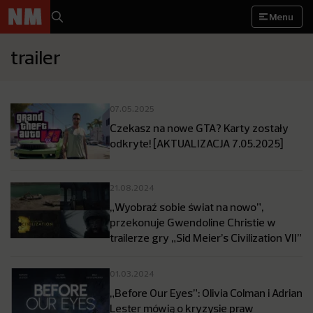
Menu
trailer
07.05.2025
Czekasz na nowe GTA? Karty zostały
odkryte! [AKTUALIZACJA 7.05.2025]
21.08.2024
„Wyobraź sobie świat na nowo”,
przekonuje Gwendoline Christie w
trailerze gry „Sid Meier’s Civilization VII”
01.03.2024
„Before Our Eyes”: Olivia Colman i Adrian
Lester mówią o kryzysie praw