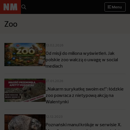
Menu
Zoo
13.02.2026
Od misji do miliona wyświetleń. Jak
polskie zoo walczą o uwagę w social
mediach
27.01.2026
„Nakarm surykatkę swoim ex!”: łódzkie
zoo powraca z nietypową akcją na
Walentynki
12.12.2023
Poznański manul króluje w serwisie X.