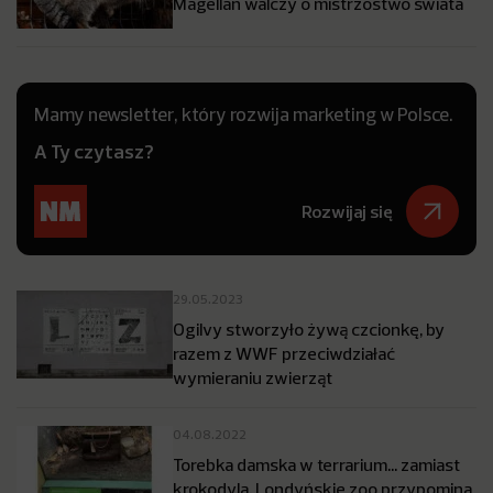
Magellan walczy o mistrzostwo świata
Mamy newsletter, który rozwija marketing w Polsce.
A Ty czytasz?
Rozwijaj się
29.05.2023
Ogilvy stworzyło żywą czcionkę, by
razem z WWF przeciwdziałać
wymieraniu zwierząt
04.08.2022
Torebka damska w terrarium… zamiast
krokodyla. Londyńskie zoo przypomina