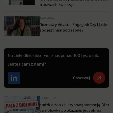
o prawach zwierząt
11.07.2022
Rozmowy Advalue Engaged: Czy i jakie
zoo jest nam potrzebne?
Na LinkedInie obserwuje nas ponad 100 tys. osób.
Jesteś tam z nami?
Obserwuj
24.06.2022
Łódzkie zoo z nietypową promocją. Bilet
za złotówkę po okazaniu jedynki na