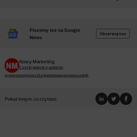
Piszemy też na Google
Obserwuj nas
News
Nowy Marketing
Czytaj więcej o autorze
#newsroom
#poczta kwiatowa
#prawo
#uokik
Pokaż innym, co czytasz: