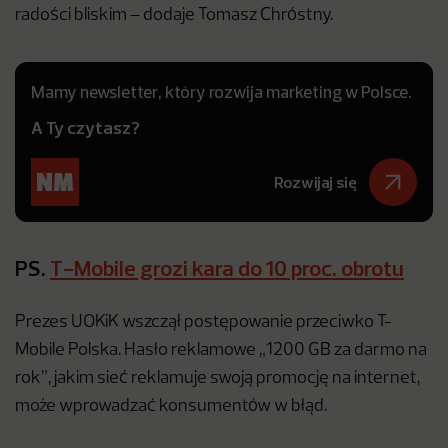
radości bliskim – dodaje Tomasz Chróstny.
Mamy newsletter, który rozwija marketing w Polsce.
A Ty czytasz?
Rozwijaj się
PS.
T-Mobile grozi kara do 10 proc. obrotu
Prezes UOKiK wszczął postępowanie przeciwko T-
Mobile Polska. Hasło reklamowe „1200 GB za darmo na
rok”, jakim sieć reklamuje swoją promocję na internet,
może wprowadzać konsumentów w błąd.