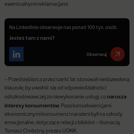
ewentualnymi reklamacjami.
Na LinkedInie obserwuje nas ponad 100 tys. osób.
Jesteś tam z nami?
Obserwuj
– Przedsiębiorca przez sześć lat stosował niedozwoloną
klauzulę, by uwolnić się od odpowiedzialności
narusza
odszkodowawczej za niewykonanie usługi, co
interesy konsumentów
. Poza konsekwencjami
ekonomicznymi konsumenci narażeni byli na szkody
emocjonalne, dotyczące relacji z bliskimi – tłumaczy
Tomasz Chróstny, prezes UOKiK.