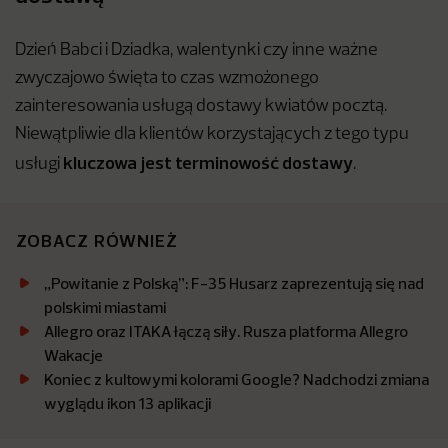
Dzień Babci i Dziadka, walentynki czy inne ważne
zwyczajowo święta to czas wzmożonego
zainteresowania usługą dostawy kwiatów pocztą.
Niewątpliwie dla klientów korzystających z tego typu
kluczowa jest terminowość dostawy
usługi
.
ZOBACZ RÓWNIEŻ
„Powitanie z Polską”: F-35 Husarz zaprezentują się nad
polskimi miastami
Allegro oraz ITAKA łączą siły. Rusza platforma Allegro
Wakacje
Koniec z kultowymi kolorami Google? Nadchodzi zmiana
wyglądu ikon 13 aplikacji