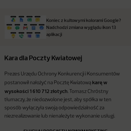
Koniec z kultowymi kolorami Google?
Nadchodzi zmiana wyglądu ikon 13
aplikacji
Kara dla Poczty Kwiatowej
Prezes Urzędu Ochrony Konkurencji i Konsumentów
karę w
postanowił nałożyć na Pocztę Kwiatową
wysokości 1 610 712 złotych
. Tomasz Chróstny
tłumaczy, że niedozwolone jest, aby spółka w ten
sposób wyłączyła swoją odpowiedzialność za
niezrealizowanie lub nienależyte wykonanie usługi.