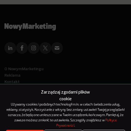
O NowymMarketingu
Reklama
Kontakt
Polityka Prywatności
Zarządzaj zgodami plików
Kanał RSS
cookie
Mapa artykułów
Używamy cookies i podobnych technologii m.in. w celach: świadczenia usług,
reklamy, statystyk. Korzystanie z witryny bez zmiany ustawień Twojej przeglądarki
oznacza, że będą one umieszczane w Twoim urządzeniu końcowym. Pamiętaj, że
© 2012-2025
zawsze możesz zmienić te ustawienia. Szczegóły znajdziesz w
Polityce
NowyMarketing jest marką 143Media Sp. z o.o.
Prywatności
.