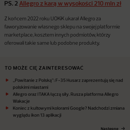
PS. 2
Allegro z karą w wysokości 210 mln zł
Z końcem 2022 roku UOKiK ukarał Allegro za
faworyzowanie własnego sklepu na swojej platformie
marketplace, kosztem innych podmiotów, którzy
oferowali takie same lub podobne produkty.
TO MOŻE CIĘ ZAINTERESOWAĆ
„Powitanie z Polską”: F-35 Husarz zaprezentują się nad
polskimi miastami
Allegro oraz ITAKA łączą siły. Rusza platforma Allegro
Wakacje
Koniec z kultowymi kolorami Google? Nadchodzi zmiana
wyglądu ikon 13 aplikacji
Następne