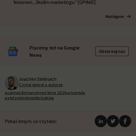
fenomen „Skolim marketingu” [OPINIE]
Następne
Piszemy też na Google
Obserwuj nas
News
Joachim Stelmach
Czytaj więcej o autorze
#cannes lions
#cannes lions 2026
#nagroda
#vml poland
#wisła kraków
Pokaż innym, co czytasz: