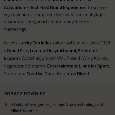
oraz Złoto w
Activation – Tech-Led Brand Experience
. To kolejne
wyróżnienia dla kampanii, która wcześniej zdobyła już
nagrody w kategoriach sportu, danych i direct
marketingu.
Lucky Fan Index
Łącznie
zakończył Cannes Lions 2026
Grand Prix, trzema Złotymi Lwami, Srebrem i
z
Brązem
. Wcześniej projekt VML Poland i Wisły Kraków
Entertainment Lions for Sport
nagrodzono Złotem w
,
Creative Data
Direct
Srebrem w
i Brązem w
.
ZOBACZ RÓWNIEŻ
Klapki, które regenerują stopy. Nowa technologia od
Nike i Hyperice