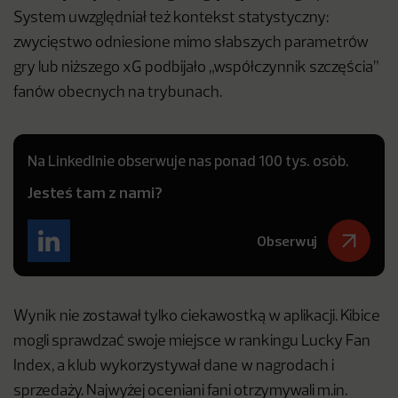
System uwzględniał też kontekst statystyczny:
zwycięstwo odniesione mimo słabszych parametrów
gry lub niższego xG podbijało „współczynnik szczęścia”
fanów obecnych na trybunach.
Na LinkedInie obserwuje nas ponad 100 tys. osób.
Jesteś tam z nami?
Obserwuj
Wynik nie zostawał tylko ciekawostką w aplikacji. Kibice
mogli sprawdzać swoje miejsce w rankingu Lucky Fan
Index, a klub wykorzystywał dane w nagrodach i
sprzedaży. Najwyżej oceniani fani otrzymywali m.in.