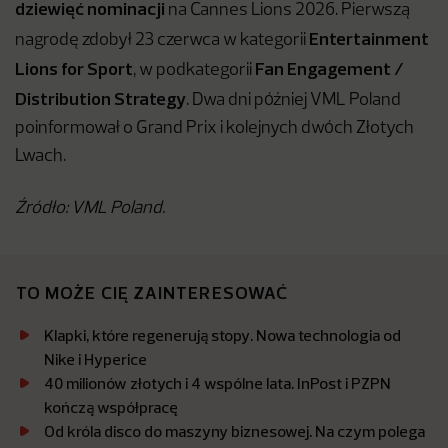
dziewięć nominacji
na Cannes Lions 2026. Pierwszą
Entertainment
nagrodę zdobył 23 czerwca w kategorii
Lions for Sport
Fan Engagement /
, w podkategorii
Distribution Strategy
. Dwa dni później VML Poland
poinformował o Grand Prix i kolejnych dwóch Złotych
Lwach.
Źródło: VML Poland.
TO MOŻE CIĘ ZAINTERESOWAĆ
Klapki, które regenerują stopy. Nowa technologia od
Nike i Hyperice
40 milionów złotych i 4 wspólne lata. InPost i PZPN
kończą współpracę
Od króla disco do maszyny biznesowej. Na czym polega