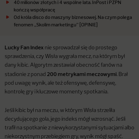
40 milionów złotych i 4 wspólne lata. InPost i PZPN
kończą współpracę
Od króla disco do maszyny biznesowej. Na czym polega
fenomen „Skolim marketingu” [OPINIE]
Lucky Fan Index
nie sprowadzał się do prostego
sprawdzenia, czy Wisła wygrała mecz, na którym był
dany kibic. Algorytm zestawiał obecność fanów na
200 metrykami meczowymi
stadionie z ponad
. Brał
pod uwagę wynik, ale też ofensywę, defensywę,
kontrolę gry i kluczowe momenty spotkania.
Jeśli kibic był na meczu, w którym Wisła strzeliła
decydującego gola, jego indeks mógł wzrosnąć. Jeśli
trafił na spotkanie z niewykorzystanymi sytuacjami albo
niekorzystnym przebiegiem gry, wynik mógł spaść.