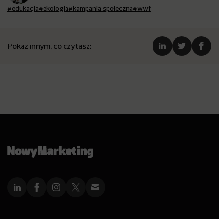
#edukacja
#ekologia
#kampania społeczna
#wwf
Pokaż innym, co czytasz: