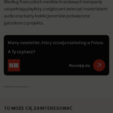
Według francuskich mediów branżowych kampanię
uzupełniają playlisty z odgłosami zwierząt i materiałami
audio oraz karty kolekcjonerskie poświęcone
gatunkom z projektu.
Mamy newsletter, który rozwija marketing w Polsce.
A Ty czytasz?
Rozwijaj się
Źródła: WWF France, Saatchi & Saatchi
.
TO MOŻE CIĘ ZAINTERESOWAĆ