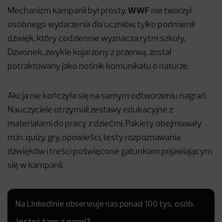
WWF
Mechanizm kampanii był prosty.
nie tworzył
osobnego wydarzenia dla uczniów, tylko podmienił
dźwięk, który codziennie wyznacza rytm szkoły.
Dzwonek, zwykle kojarzony z przerwą, został
potraktowany jako nośnik komunikatu o naturze.
Akcja nie kończyła się na samym odtworzeniu nagrań.
Nauczyciele otrzymali zestawy edukacyjne z
materiałami do pracy z dziećmi. Pakiety obejmowały
m.in. quizy, gry, opowieści, testy rozpoznawania
dźwięków i treści poświęcone gatunkom pojawiającym
się w kampanii.
Na LinkedInie obserwuje nas ponad 100 tys. osób.
Jesteś tam z nami?