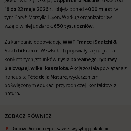
„L’Appel de la Nature”
głosu zwierząt. Akcja
trwała od
18 do 22 maja 2026 r.
4000 miast
i objęła ponad
, w
tym Paryż, Marsylię i Lyon. Według organizatorów
650 tys. uczniów
wzięło w niej udział ok.
.
WWF France
Saatchi &
Za kampanię odpowiadają
i
Saatchi France
. W szkołach pojawiały się nagrania
rysia borealnego
rybitwy
konkretnych gatunków:
,
białowąsej
wilka
kaszalota
,
i
. Akcja została powiązana z
Fête de la Nature
francuską
, wydarzeniem
poświęconym edukacji przyrodniczej i kontaktowi z
naturą.
ZOBACZ RÓWNIEŻ
Groove Armada i Specsavers wysyłają pokolenie