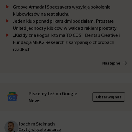
Groove Armada i Specsavers wysyłają pokolenie
klubowiczów na test słuchu
Jeden klub ponad piłkarskimi podziałami. Prostate
United jednoczy kibiców w walce z rakiem prostaty
„Każdy zna kogoś, kto ma TO COŚ”: Dentsu Creative i
Fundacja MEK2 Research z kampanią o chorobach
rzadkich
Następne
Piszemy też na Google
Obserwuj nas
News
Joachim Stelmach
Czytaj więcej o autorze