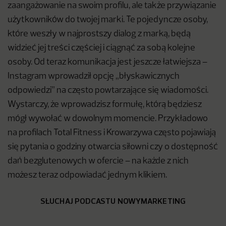
zaangażowanie na swoim profilu, ale także przywiązanie
użytkowników do twojej marki. Te pojedyncze osoby,
które weszły w najprostszy dialog z marką, będą
widzieć jej treści częściej i ciągnąć za sobą kolejne
osoby. Od teraz komunikacja jest jeszcze łatwiejsza –
Instagram wprowadził opcję „błyskawicznych
odpowiedzi” na często powtarzające się wiadomości.
Wystarczy, że wprowadzisz formułę, którą będziesz
mógł wywołać w dowolnym momencie. Przykładowo
na profilach Total Fitness i Krowarzywa często pojawiają
się pytania o godziny otwarcia siłowni czy o dostępność
dań bezglutenowych w ofercie – na każde z nich
możesz teraz odpowiadać jednym klikiem.
SŁUCHAJ PODCASTU NOWYMARKETING