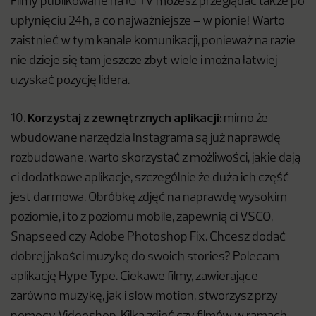
Filmy publikowane na IG TV możesz przeglądać także po
upłynięciu 24h, a co najważniejsze – w pionie! Warto
zaistnieć w tym kanale komunikacji, ponieważ na razie
nie dzieje się tam jeszcze zbyt wiele i można łatwiej
uzyskać pozycję lidera.
Korzystaj z zewnętrznych aplikacji
10.
: mimo że
wbudowane narzędzia Instagrama są już naprawdę
rozbudowane, warto skorzystać z możliwości, jakie dają
ci dodatkowe aplikacje, szczególnie że duża ich część
jest darmowa. Obróbkę zdjęć na naprawdę wysokim
poziomie, i to z poziomu mobile, zapewnią ci VSCO,
Snapseed czy Adobe Photoshop Fix. Chcesz dodać
dobrej jakości muzykę do swoich stories? Polecam
aplikację Hype Type. Ciekawe filmy, zawierające
zarówno muzykę, jak i slow motion, stworzysz przy