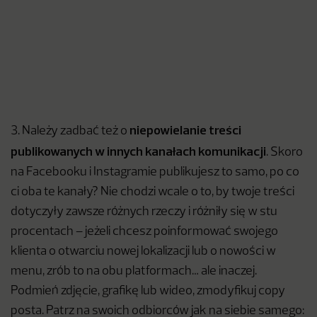
niepowielanie treści
3. Należy zadbać też o
publikowanych w innych kanałach komunikacji
. Skoro
na Facebooku i Instagramie publikujesz to samo, po co
ci oba te kanały? Nie chodzi wcale o to, by twoje treści
dotyczyły zawsze różnych rzeczy i różniły się w stu
procentach – jeżeli chcesz poinformować swojego
klienta o otwarciu nowej lokalizacji lub o nowości w
menu, zrób to na obu platformach… ale inaczej.
Podmień zdjęcie, grafikę lub wideo, zmodyfikuj copy
posta. Patrz na swoich odbiorców jak na siebie samego: