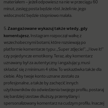
materiałem – jeżeli odpowiesz na nie w przeciągu 60
minut, zasięg posta będzie rósł. Jeżeli nie, jego
widoczność będzie stopniowo malała.
Zaangażowane wykazuj także wtedy, gdy
5.
komentujesz.
Instagram rozpoczął walkę z
wszechobecnymi botami, które rozsiewają po
platformie komentarze typu: „Super zdjęcie!”, „I love it!”
czy pojedyncze emotikony. Teraz, aby komentarz
uznawany był za autentyczny i angażujący, musi
składać się z minimum 4 słów. To wskazówka także dla
ciebie. Aby twoje konto uznane zostało za
profesjonalne, a także by zachęcić innych
użytkowników do odwiedzenia twojego profilu, postaraj
się bardziej i zostaw dłuższy, przemyślany i
spersonalizowany komentarz na cudzym profilu. Inaczej