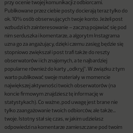
przy ocenie twojej komunikacji z odbiorcami.
Publikowane przez ciebie posty docierają teraz tylko do
ok. 10% osób obserwujących twoje konto. Jeżeli post
wzbudzi ich zainteresowanie – zaczną pojawiać się pod
nim serduszka i komentarze, a algorytm Instagrama
uzna go za angażujący, dzięki czemu zasięg będzie się
stopniowo zwiększał i post trafi także do reszty
obserwatorów i ich znajomych, a te najbardziej
popularne również do karty „odkryj”. W związku z tym
warto publikować swoje materiały w momencie
największej aktywności twoich obserwatorów (na
koncie firmowym znajdziesz tę informację w
statystykach). Co ważne, pod uwagę jest brane nie
tylko zaangażowanie twoich odbiorców, ale także…
twoje. Istotny stał się czas, w jakim udzielasz
odpowiedzi na komentarze zamieszczane pod twoim