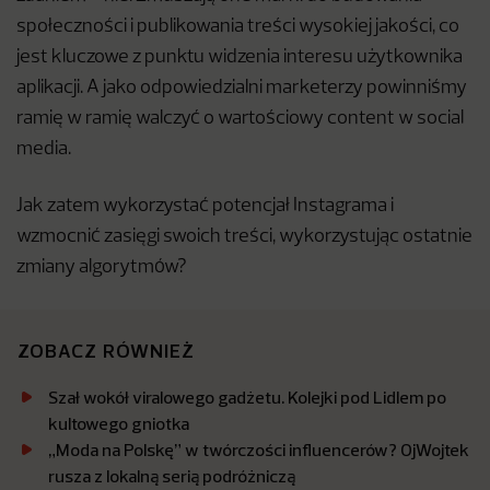
społeczności i publikowania treści wysokiej jakości, co
jest kluczowe z punktu widzenia interesu użytkownika
aplikacji. A jako odpowiedzialni marketerzy powinniśmy
ramię w ramię walczyć o wartościowy content w social
media.
Jak zatem wykorzystać potencjał Instagrama i
wzmocnić zasięgi swoich treści, wykorzystując ostatnie
zmiany algorytmów?
ZOBACZ RÓWNIEŻ
Szał wokół viralowego gadżetu. Kolejki pod Lidlem po
kultowego gniotka
„Moda na Polskę” w twórczości influencerów? OjWojtek
rusza z lokalną serią podróżniczą