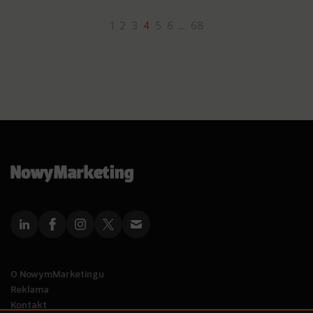
1
2
3
4
5
6
…
68
O NowymMarketingu
Reklama
Kontakt