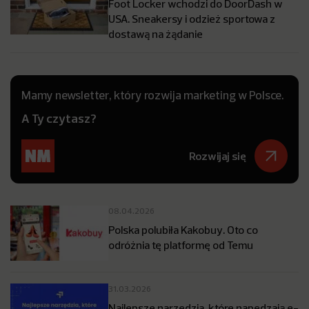
Foot Locker wchodzi do DoorDash w
USA. Sneakersy i odzież sportowa z
dostawą na żądanie
Mamy newsletter, który rozwija marketing w Polsce.
A Ty czytasz?
Rozwijaj się
08.04.2026
Polska polubiła Kakobuy. Oto co
odróżnia tę platformę od Temu
31.03.2026
Najlepsze narzędzia, które napędzają e-