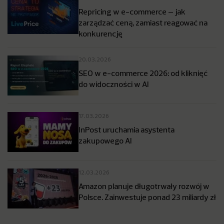
Repricing w e-commerce – jak
zarządzać ceną, zamiast reagować na
konkurencję
20.03.2026
SEO w e-commerce 2026: od kliknięć
do widoczności w AI
17.03.2026
InPost uruchamia asystenta
zakupowego AI
12.03.2026
Amazon planuje długotrwały rozwój w
Polsce. Zainwestuje ponad 23 miliardy zł