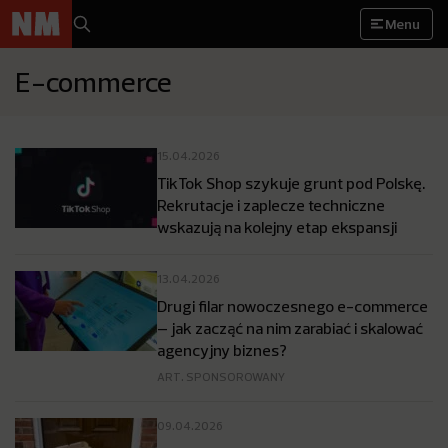
Menu
E-commerce
15.04.2026
TikTok Shop szykuje grunt pod Polskę.
Rekrutacje i zaplecze techniczne
wskazują na kolejny etap ekspansji
13.04.2026
Drugi filar nowoczesnego e-commerce
– jak zacząć na nim zarabiać i skalować
agencyjny biznes?
ART. SPONSOROWANY
09.04.2026