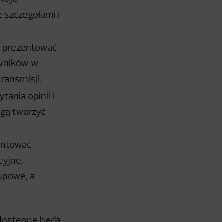
e szczegółami i
ą prezentować
owników w
ransmisji.
ania opinii i
ogą tworzyć
zentować
cyjne.
kupowe, a
 dostępne będą