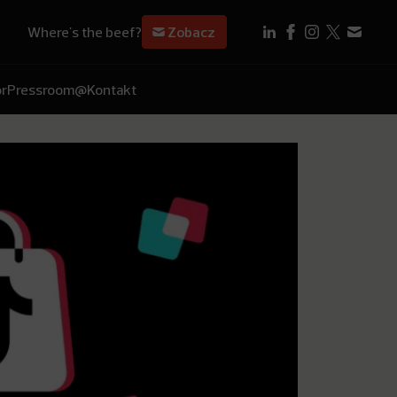
Where's the beef?
Zobacz
r
Pressroom
@Kontakt