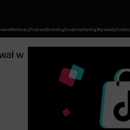
amowe
Webinary
Podcast
Branding
Email marketing
Wywiady
Outdoo
wał w