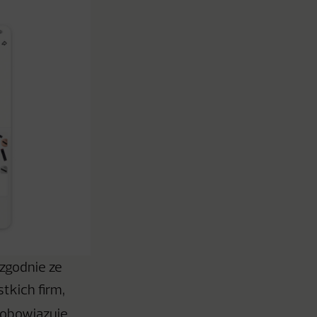
 zgodnie ze
tkich firm,
obowiązuje