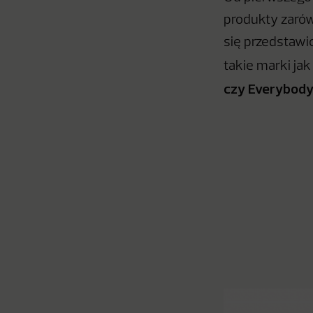
produkty zarów
się przedstawic
takie marki ja
czy Everybod