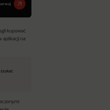
serwuj
ogli kupować
aplikacji na
 szukać
znaczonymi
owuje