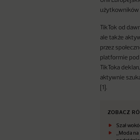
Unii Europejsk
użytkowników n
TikTok od dawn
ale także akty
przez społeczn
platformie pod
TikToka deklar
aktywnie szukał
[1].
ZOBACZ R
Szał wokół
„Moda na P