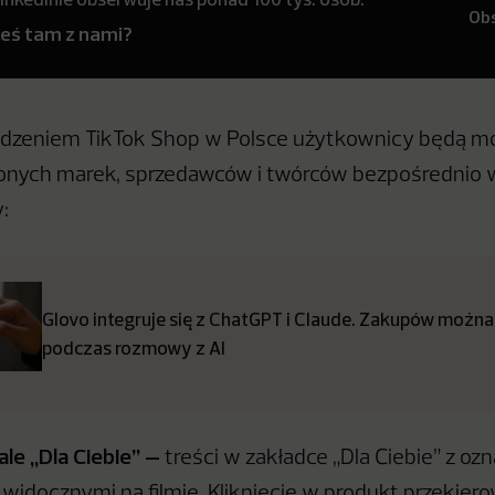
Ob
teś tam z nami?
dzeniem TikTok Shop w Polsce użytkownicy będą m
onych marek, sprzedawców i twórców bezpośrednio w 
:
Glovo integruje się z ChatGPT i Claude. Zakupów można
podczas rozmowy z AI
ale „Dla Ciebie” –
treści w zakładce „Dla Ciebie” z o
widocznymi na filmie. Kliknięcie w produkt przekier