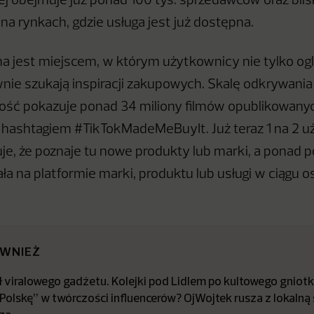
iej obejmuje już ponad 100 tys. sprzedawców oraz bli
a rynkach, gdzie usługa jest już dostępna.
a jest miejscem, w którym użytkownicy nie tylko oglą
wnie szukają inspiracji zakupowych. Skalę odkrywan
ość pokazuje ponad 34 miliony filmów opublikowany
 hashtagiem #TikTokMadeMeBuyIt. Już teraz 1 na 2 
uje, że poznaje tu nowe produkty lub marki, a ponad
a na platformie marki, produktu lub usługi w ciągu o
ÓWNIEŻ
 viralowego gadżetu. Kolejki pod Lidlem po kultowego gniot
olskę” w twórczości influencerów? OjWojtek rusza z lokalną 