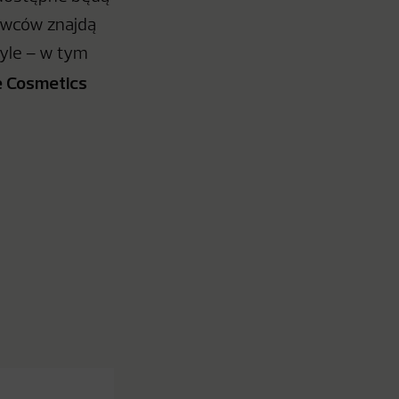
dawców znajdą
tyle – w tym
ne Cosmetics