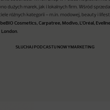
no dużych marek, jak i lokalnych firm. Wśród sprze
iele różnych kategorii – m.in. modowej, beauty i lifes
beBIO Cosmetics, Carpatree, Modivo, L’Oréal, Eveli
k
y London
.
SŁUCHAJ PODCASTU NOWYMARKETING