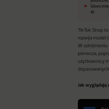
podróżnic
Glovo int
AI
TikTok Shop to
rozwija model 
W odróżnieniu 
pierwsza, popr
użytkownicy mo
dopasowanych d
Jak wyglądają 
Na L