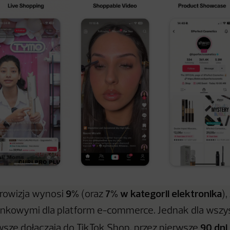
9%
7% w kategorii elektronika
rowizja wynosi
(oraz
),
nkowymi dla platform e-commerce. Jednak dla wszys
90 dni
rwsze dołączają do TikTok Shop, przez pierwsze