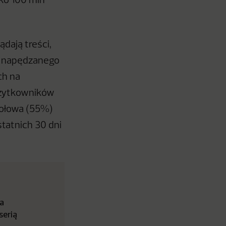
sko 100 mln
dają treści,
ia napędzanego
ch na
użytkowników
 połowa (55%)
statnich 30 dni
ka
serią