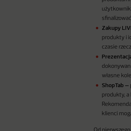
użytkownika
sfinalizowa
Zakupy LI
produkty i 
czasie rzec
Prezentacj
dokonywania
własne kole
ShopTab –
produkty, a
Rekomendacj
klienci mog
Od pierwszego 