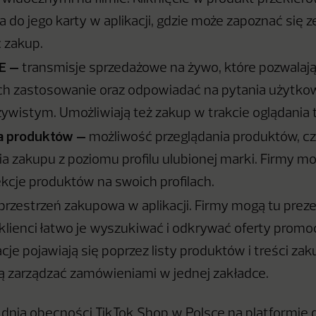
 do jego karty w aplikacji, gdzie może zapoznać się z
ć zakup.
VE –
transmisje sprzedażowe na żywo, które pozwalaj
ich zastosowanie oraz odpowiadać na pytania użytk
zywistym. Umożliwiają też zakup w trakcie oglądania t
a produktów –
możliwość przeglądania produktów, czyt
 zakupu z poziomu profilu ulubionej marki. Firmy m
kcje produktów na swoich profilach.
przestrzeń zakupowa w aplikacji. Firmy mogą tu pre
 klienci łatwo je wyszukiwać i odkrywać oferty promo
e pojawiają się poprzez listy produktów i treści za
ą zarządzać zamówieniami w jednej zakładce.
dnia obecności TikTok Shop w Polsce na platformie