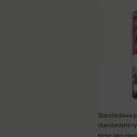
Standardowa p
standardami ry
które jako pie