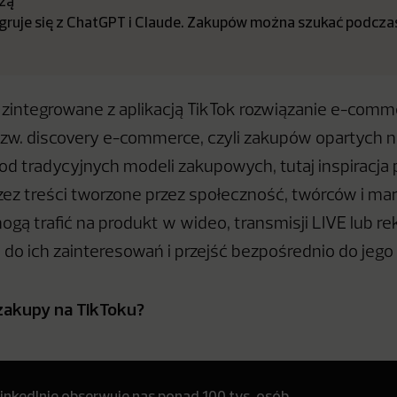
zą
egruje się z ChatGPT i Claude. Zakupów można szukać podcz
 zintegrowane z aplikacją TikTok rozwiązanie e-comm
tzw. discovery e-commerce, czyli zakupów opartych 
od tradycyjnych modeli zakupowych, tutaj inspiracja p
zez treści tworzone przez społeczność, twórców i mar
gą trafić na produkt w wideo, transmisji LIVE lub 
o ich zainteresowań i przejść bezpośrednio do jego
zakupy na TikToku?
inkedInie obserwuje nas ponad 100 tys. osób.