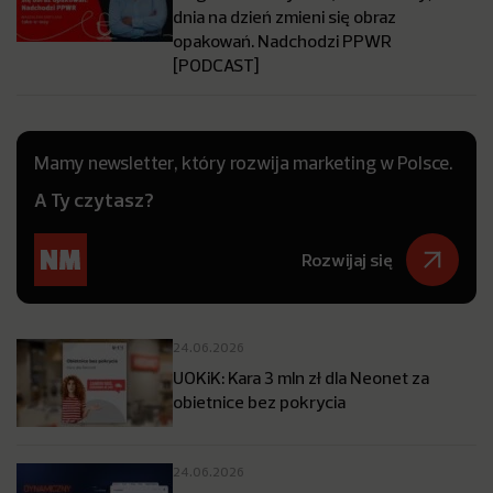
dnia na dzień zmieni się obraz
opakowań. Nadchodzi PPWR
[PODCAST]
Mamy newsletter, który rozwija marketing w Polsce.
A Ty czytasz?
Rozwijaj się
24.06.2026
UOKiK: Kara 3 mln zł dla Neonet za
obietnice bez pokrycia
24.06.2026