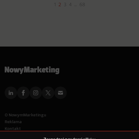
1
2
3
4
…
68
O NowymMarketingu
Reklama
Kontakt
Polityka Prywatności