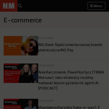
Menu
E-commerce
01.07.2026
ING Bank Śląski zmienia nazwę bramki
płatniczej na ING Pay
29.06.2026
Ania Karczmarek, Paweł Kurtycz (TBWA
Warsaw): Jako stratedzy musimy
zadawać lepsze pytania niż agent AI
[PODCAST]
26.06.2026
Magdalena Barylska (take-e-way): Z