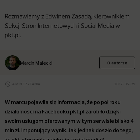
Rozmawiamy z Edwinem Zasadą, kierownikiem
Sekcji Stron Internetowych i Social Media w
pkt.pl.
Marcin Małecki
O autorze
4 MIN CZYTANIA
2012-05-29
W marcu pojawiła się informacja, że po pół roku
działalności na Facebooku pkt.pl zarobiło dzięki
swoim usługom oferowanym w tym serwisie blisko 4
mln zł. Imponujący wynik. Jak jednak doszło do tego,
że pkt.pl w ogóle zajęło się social media?