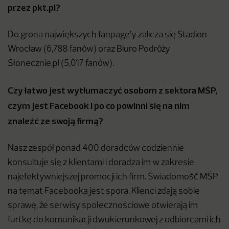
przez pkt.pl?
Do grona największych fanpage’y zalicza się Stadion
Wrocław (6,788 fanów) oraz Biuro Podróży
Słonecznie.pl (5,017 fanów).
Czy łatwo jest wytłumaczyć osobom z sektora MŚP,
czym jest Facebook i po co powinni się na nim
znaleźć ze swoją firmą?
Nasz zespół ponad 400 doradców codziennie
konsultuje się z klientami i doradza im w zakresie
najefektywniejszej promocji ich firm. Świadomość MŚP
na temat Facebooka jest spora. Klienci zdają sobie
sprawę, że serwisy społecznościowe otwierają im
furtkę do komunikacji dwukierunkowej z odbiorcami ich