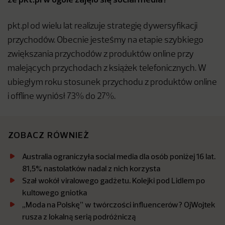
pkt.pl od wielu lat realizuje strategię dywersyfikacji
przychodów. Obecnie jesteśmy na etapie szybkiego
zwiększania przychodów z produktów online przy
malejących przychodach z książek telefonicznych. W
ubiegłym roku stosunek przychodu z produktów online
i offline wyniósł 73% do 27%.
ZOBACZ RÓWNIEŻ
Australia ograniczyła social media dla osób poniżej 16 lat.
81,5% nastolatków nadal z nich korzysta
Szał wokół viralowego gadżetu. Kolejki pod Lidlem po
kultowego gniotka
„Moda na Polskę” w twórczości influencerów? OjWojtek
rusza z lokalną serią podróżniczą