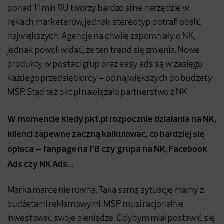
ponad 11 mln RU tworzy bardzo silne narzędzie w
rękach marketerów, jednak stereotyp potrafi obalić
największych. Agencje na chwilę zapomniały o NK,
jednak powoli widać, że ten trend się zmienia. Nowe
produkty w postaci grup oraz easy ads są w zasięgu
każdego przedsiębiorcy – od największych po budżety
MŚP. Stąd też pkt.pl nawiązało partnerstwo z NK.
W momencie kiedy pkt.pl rozpocznie działania na NK,
klienci zapewne zaczną kalkulować, co bardziej się
opłaca – fanpage na FB czy grupa na NK, Facebook
Ads czy NK Ads…
Marka marce nie równa. Taką samą sytuację mamy z
budżetami reklamowymi. MŚP musi racjonalnie
inwestować swoje pieniądze. Gdybym miał postawić się