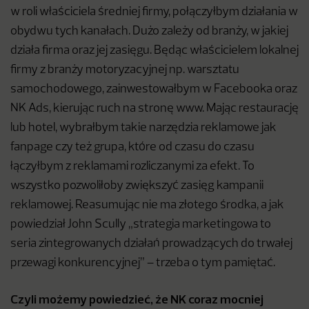
w roli właściciela średniej firmy, połączyłbym działania w
obydwu tych kanałach. Dużo zależy od branży, w jakiej
działa firma oraz jej zasięgu. Będąc właścicielem lokalnej
firmy z branży motoryzacyjnej np. warsztatu
samochodowego, zainwestowałbym w Facebooka oraz
NK Ads, kierując ruch na stronę www. Mając restaurację
lub hotel, wybrałbym takie narzędzia reklamowe jak
fanpage czy też grupa, które od czasu do czasu
łączyłbym z reklamami rozliczanymi za efekt. To
wszystko pozwoliłoby zwiększyć zasięg kampanii
reklamowej. Reasumując nie ma złotego środka, a jak
powiedział John Scully „strategia marketingowa to
seria zintegrowanych działań prowadzących do trwałej
przewagi konkurencyjnej” – trzeba o tym pamiętać.
Czyli możemy powiedzieć, że NK coraz mocniej