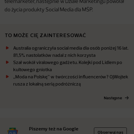
telemarketer, następnie w Dziale Marketingu powołał
do życia produkty Social Media dla MŚP.
TO MOŻE CIĘ ZAINTERESOWAĆ
Australia ograniczyła social media dla osób poniżej 16 lat.
81,5% nastolatków nadal z nich korzysta
Szał wokół viralowego gadżetu. Kolejki pod Lidlem po
kultowego gniotka
„Moda na Polskę” w twórczości influencerów? OjWojtek
rusza z lokalną serią podróżniczą
Następne
Piszemy też na Google
Obserwuj nas