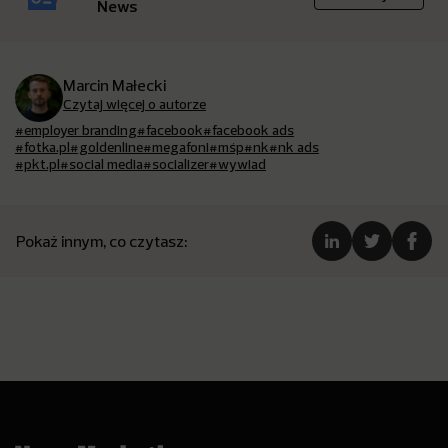
News
Marcin Małecki
Czytaj więcej o autorze
#employer branding
#facebook
#facebook ads
#fotka.pl
#goldenline
#megafoni
#mśp
#nk
#nk ads
#pkt.pl
#social media
#socializer
#wywiad
Pokaż innym, co czytasz: