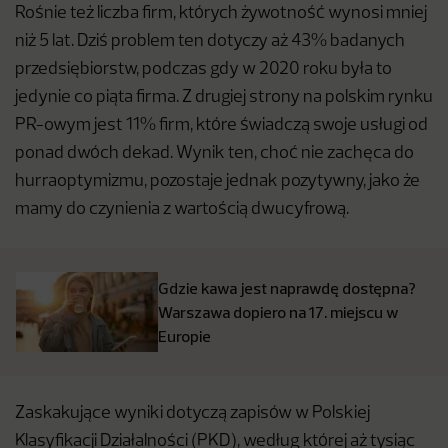
Rośnie też liczba firm, których żywotność wynosi mniej
niż 5 lat. Dziś problem ten dotyczy aż 43% badanych
przedsiębiorstw, podczas gdy w 2020 roku była to
jedynie co piąta firma. Z drugiej strony na polskim rynku
PR-owym jest 11% firm, które świadczą swoje usługi od
ponad dwóch dekad. Wynik ten, choć nie zachęca do
hurraoptymizmu, pozostaje jednak pozytywny, jako że
mamy do czynienia z wartością dwucyfrową.
Gdzie kawa jest naprawdę dostępna?
Warszawa dopiero na 17. miejscu w
Europie
Zaskakujące wyniki dotyczą zapisów w Polskiej
Klasyfikacji Działalności (PKD), według której aż tysiąc