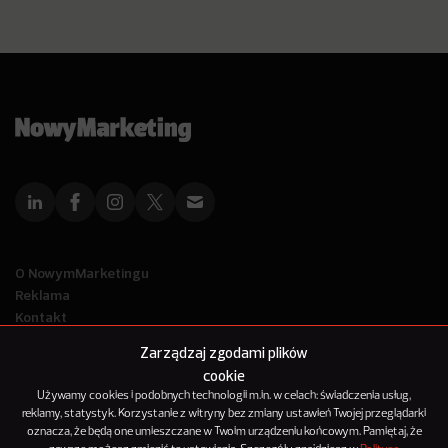
O NowymMarketingu
Reklama
Kontakt
Polityka Prywatności
Zarządzaj zgodami plików
Kanał RSS
cookie
Mapa artykułów
Używamy cookies i podobnych technologii m.in. w celach: świadczenia usług,
reklamy, statystyk. Korzystanie z witryny bez zmiany ustawień Twojej przeglądarki
oznacza, że będą one umieszczane w Twoim urządzeniu końcowym. Pamiętaj, że
© 2012-2025