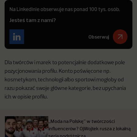
Na LinkedInie obserwuje nas ponad 100 tys. osób.
Jesteś tam z nami?
Obserwuj
Dla twórców i marek to potencjalnie dodatkowe pole
pozycjonowania profilu. Konto poświęcone np.
kosmetykom, technologii albo sportowi mogłoby od
razu pokazać swoje główne kategorie, bez upychania
ich w opisie profilu.
„Moda na Polskę” w twórczości
influencerów? OjWojtek rusza z lokalną
serią podróżniczą