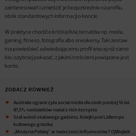
zainteresowań i umieścić je bezpośrednio na profilu,
obok standardowych informacji o koncie.
W praktyce chodzi o krótką listę tematów, np. moda,
gaming, fitness, fotografia albo sneakersy. Taki zestaw
ma powiedzieć odwiedzającemu profil więcej niż samo
bio i szybciej pokazać, z jakimi treściami powiązane jest
konto.
ZOBACZ RÓWNIEŻ
Australia ograniczyła social media dla osób poniżej 16 lat.
81,5% nastolatków nadal z nich korzysta
Szał wokół viralowego gadżetu. Kolejki pod Lidlem po
kultowego gniotka
„Moda na Polskę” w twórczości influencerów? OjWojtek