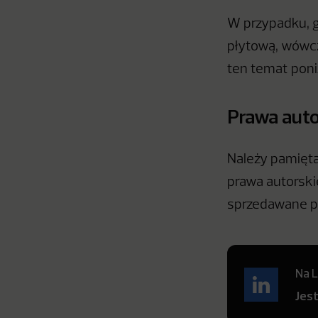
W przypadku, g
płytową, wówcz
ten temat poni
Prawa auto
Należy pamiętać
prawa autorski
sprzedawane 
Na L
Jes