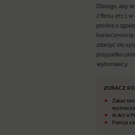
Dlatego, aby w
z filmu, etc.) 
prośbą o zgodę.
koniecznością 
zdarzyć się sy
przypadku pios
wykonawcy.
ZOBACZ R
Zakaz soci
wyznaczaj
AI Act w P
Francja za