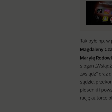
Tak było np. w
Magdaleny Czap
Marylę Rodowi
slogan „Wsiądź
„wsiądź” oraz d
sądzie, przekon
piosenki i pow
rację autorce p