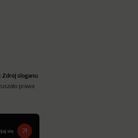
 Zdrój sloganu
ruszało prawa
jaj się