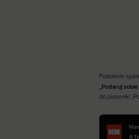
Podobnie spor
„Podaruj sobie
do piosenki „P
Mamy
A T