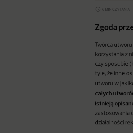
6 MIN CZYTANIA
Zgoda prz
Twórca utworu 
korzystania z 
czy sposobie (
tyle, że inne 
utworu w jaki
całych utworów
istnieją opisan
zastosowania 
działalności r