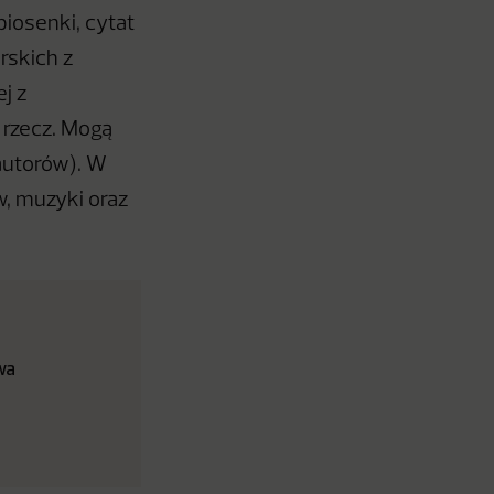
piosenki, cytat
orskich z
j z
 rzecz. Mogą
łautorów). W
, muzyki oraz
wa