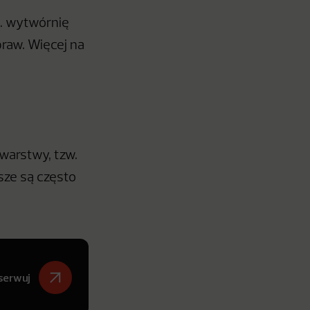
p. wytwórnię
raw. Więcej na
 warstwy, tzw.
sze są często
serwuj