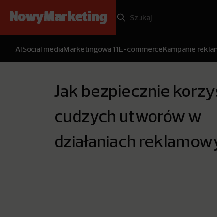
AI
Social media
Marketingowa 11
E-commerce
Kampanie rekl
Jak bezpiecznie korzy
cudzych utworów w
działaniach reklamow