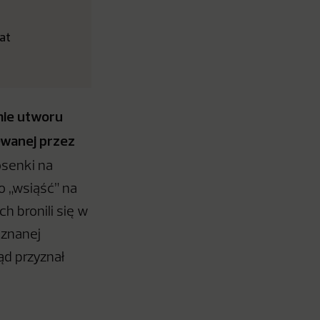
lat
mie utworu
ewanej przez
osenki na
o „wsiąść” na
h bronili się w
 znanej
ąd przyznał