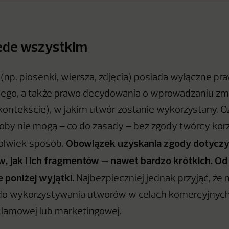
ede wszystkim
(np. piosenki, wiersza, zdjęcia) posiada wyłączne pr
niego, a także prawo decydowania o wprowadzaniu zm
kontekście), w jakim utwór zostanie wykorzystany. O
osoby nie mogą – co do zasady – bez zgody twórcy korz
Obowiązek uzyskania zgody dotycz
kolwiek sposób.
, jak i ich fragmentów – nawet bardzo krótkich. Od
e poniżej wyjątki.
Najbezpieczniej jednak przyjąć, że 
do wykorzystywania utworów w celach komercyjnych
eklamowej lub marketingowej.