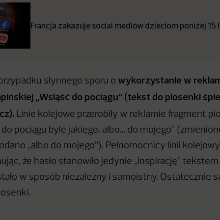
Francja zakazuje social mediów dzieciom poniżej 15 
wykorzystanie w rekla
 przypadku słynnego sporu o
ińskiej „Wsiąść do pociągu” (tekst do piosenki śpi
cz).
Linie kolejowe przerobiły w reklamie fragment pi
 do pociągu byle jakiego, albo… do mojego” (zmienion
odano „albo do mojego”). Pełnomocnicy linii kolejowyc
ując, że hasło stanowiło jedynie „inspirację” tekstem
stało w sposób niezależny i samoistny. Ostatecznie s
iosenki.