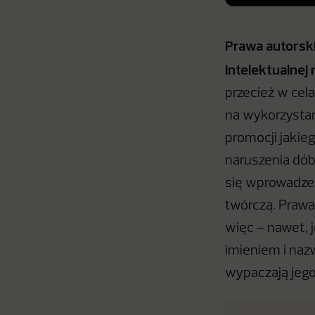
Prawa autorsk
intelektualnej
przecież w cela
na wykorzystan
promocji jakie
naruszenia dób
się wprowadzen
twórczą. Prawa
więc – nawet, 
imieniem i naz
wypaczają jeg