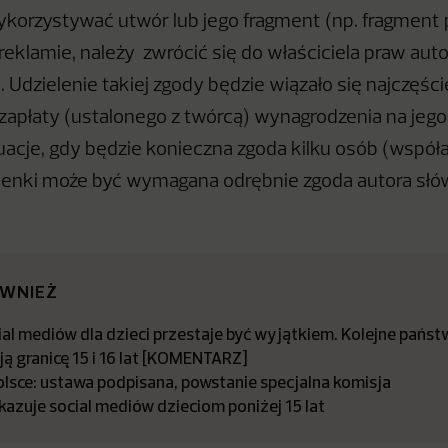
ykorzystywać utwór lub jego fragment (np. fragment 
w reklamie, należy zwrócić się do właściciela praw aut
 Udzielenie takiej zgody będzie wiązało się najczęście
zapłaty (ustalonego z twórcą) wynagrodzenia na jego
tuacje, gdy będzie konieczna zgoda kilku osób (wspó
enki może być wymagana odrębnie zgoda autora słów
ÓWNIEŻ
al mediów dla dzieci przestaje być wyjątkiem. Kolejne państ
ą granicę 15 i 16 lat [KOMENTARZ]
olsce: ustawa podpisana, powstanie specjalna komisja
kazuje social mediów dzieciom poniżej 15 lat