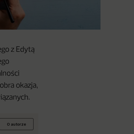
ego z Edytą
ego
lności
obra okazja,
iązanych.
O autorze