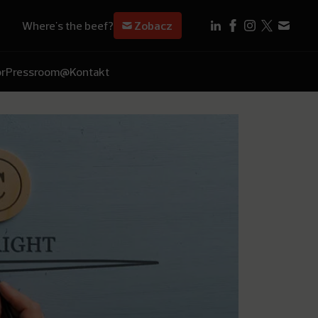
Where's the beef?
Zobacz
r
Pressroom
@Kontakt