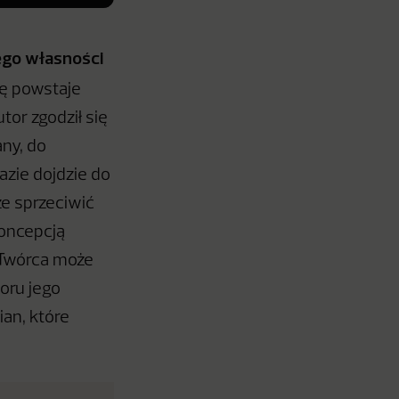
ego własności
tę powstaje
tor zgodził się
ny, do
azie dojdzie do
e sprzeciwić
koncepcją
 Twórca może
oru jego
an, które