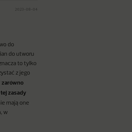
2023-08-04
awo do
ian do utworu
znacza to tylko
ystać z jego
y zarówno
 tej zasady
nie mają one
, w