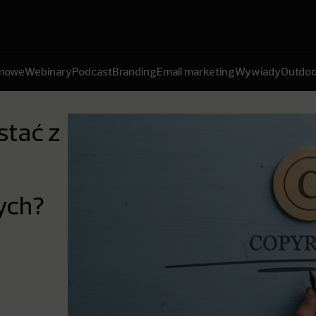
amowe
Webinary
Podcast
Branding
Email marketing
Wywiady
Outdoo
stać z
ych?