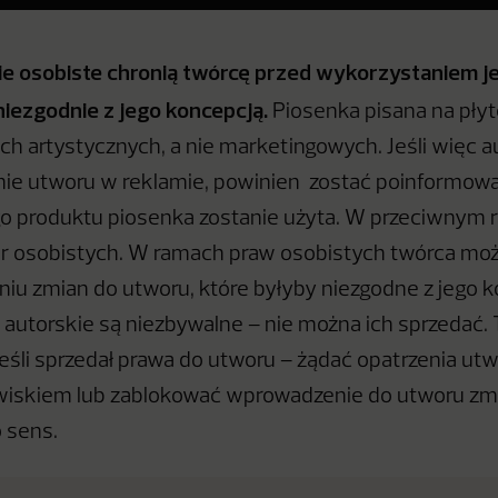
ie osobiste chronią twórcę przed wykorzystaniem j
 niezgodnie z jego koncepcją.
Piosenka pisana na pły
ch artystycznych, a nie marketingowych. Jeśli więc au
ie utworu w reklamie, powinien zostać poinformowa
go produktu piosenka zostanie użyta. W przeciwnym r
r osobistych. W ramach praw osobistych twórca moż
iu zmian do utworu, które byłyby niezgodne z jego 
 autorskie są niezbywalne – nie można ich sprzedać.
jeśli sprzedał prawa do utworu – żądać opatrzenia utw
wiskiem lub zablokować wprowadzenie do utworu zmi
o sens.