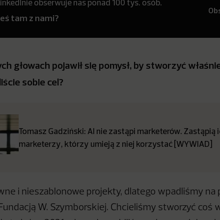
inkedInie obserwuje nas ponad 100 tys. osób.
Ob
teś tam z nami?
h głowach pojawił się pomysł, by stworzyć właśnie
liście sobie cel?
Tomasz Gadziński: AI nie zastąpi marketerów. Zastąpią 
marketerzy, którzy umieją z niej korzystać [WYWIAD]
ne i nieszablonowe projekty, dlatego wpadliśmy na 
z Fundacją W. Szymborskiej. Chcieliśmy stworzyć coś