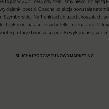
się to już w 2021 roku, gdy zrobiliśmy nieco mniejszą 
 wyklejanki poetki. Obecna kolekcja powstała natomias
in Szymborskiej. Na T-shirtach, bluzach, koszulach, s
kich jak m.in. parasole czy butelki, można znaleźć f
az interpretacje twórczości poetki wykonane przez gr
SŁUCHAJ PODCASTU NOWYMARKETING