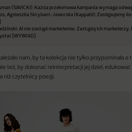
sman (SAVICKI): Każda przełomowa kampania wymaga odwa
os, Agnieszka Skrybant-Jaworska (Kappahl): Zastępujemy ilo
]
ziński: AI nie zastąpi marketerów. Zastąpią ich marketerzy,
rzystać [WYWIAD]
ależało nam, by ta kolekcja nie tylko przypominała o 
le też, by dokonać reinterpretacji jej dzieł, edukować
 niż czytelnicy poezji.