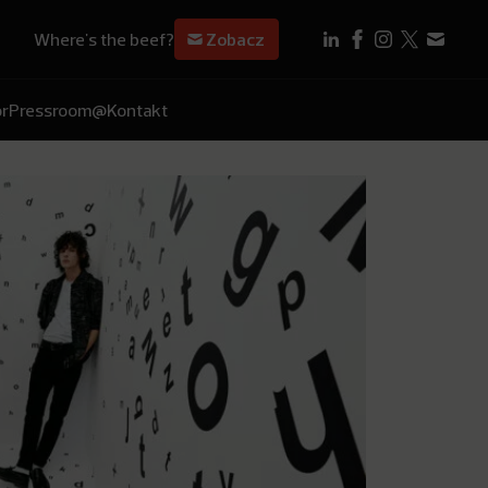
Where's the beef?
Zobacz
r
Pressroom
@Kontakt