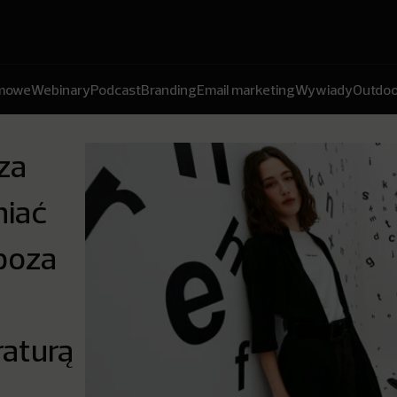
amowe
Webinary
Podcast
Branding
Email marketing
Wywiady
Outdoo
za
niać
poza
raturą