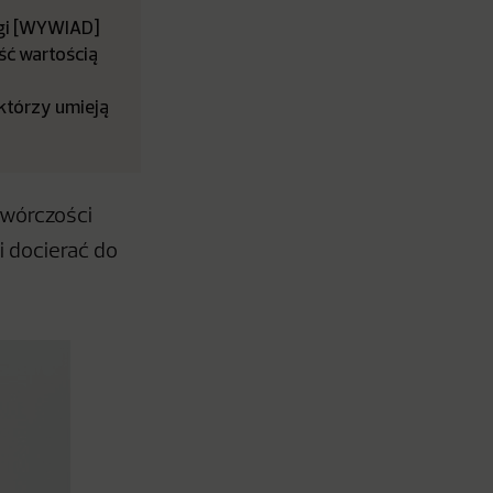
gi [WYWIAD]
ść wartością
 którzy umieją
twórczości
 i docierać do