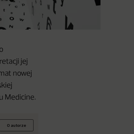
 o
tacji jej
emat nowej
kiej
u Medicine.
O autorze