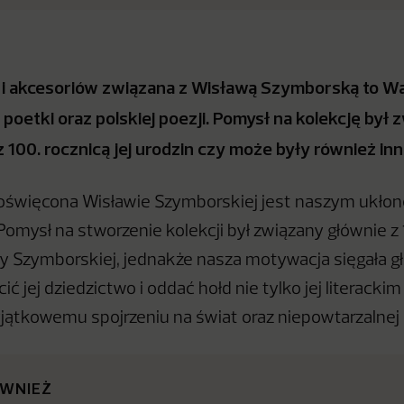
ń i akcesoriów związana z Wisławą Szymborską to W
 poetki oraz polskiej poezji. Pomysł na kolekcję był
 100. rocznicą jej urodzin czy może były również i
oświęcona Wisławie Szymborskiej jest naszym ukło
 Pomysł na stworzenie kolekcji był związany głównie z 
y Szymborskiej, jednakże nasza motywacja sięgała gł
ić jej dziedzictwo i oddać hołd nie tylko jej literacki
wyjątkowemu spojrzeniu na świat oraz niepowtarzalnej 
ÓWNIEŻ