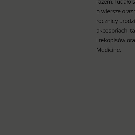
razem. I udało 
o wiersze oraz
rocznicy urodz
akcesoriach, ta
i rękopisów or
Medicine.