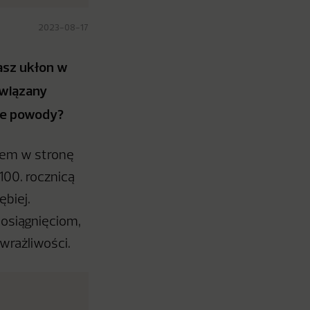
2023-08-17
asz ukłon w
 związany
nne powody?
nem w stronę
100. rocznicą
ębiej.
m osiągnięciom,
wrażliwości.