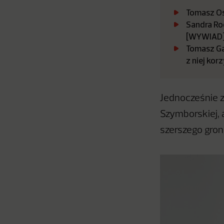
Tomasz O
Sandra Ro
[WYWIAD
Tomasz Gad
z niej ko
Jednocześnie z
Szymborskiej, a
szerszego grona