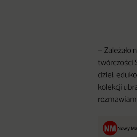
– Zależało 
twórczości S
dzieł, eduk
kolekcji ub
rozmawiamy 
Nowy Ma