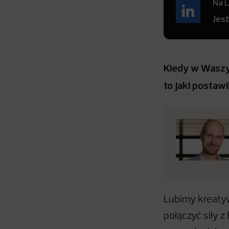
Na L
Jes
Kiedy w Waszyc
to jaki postawi
Lubimy kreatyw
połączyć siły 