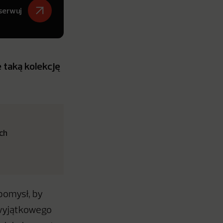
serwuj
 taką kolekcję
ich
pomysł, by
 wyjątkowego