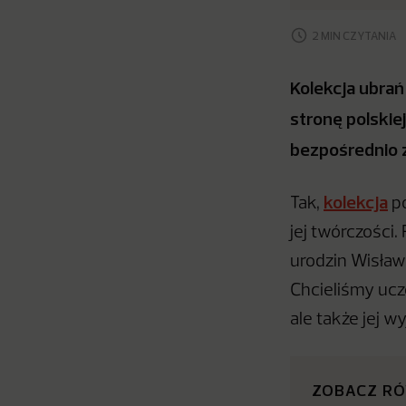
2 MIN CZYTANIA
Kolekcja ubra
stronę polskiej
bezpośrednio z
kolekcja
Tak,
p
jej twórczości.
urodzin Wisław
Chcieliśmy uczc
ale także jej 
ZOBACZ R