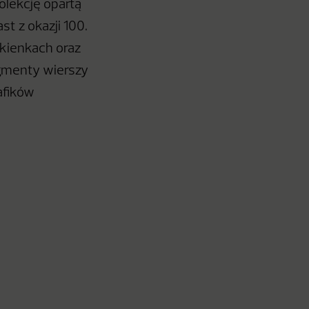
kolekcję opartą
t z okazji 100.
ukienkach oraz
ragmenty wierszy
afików