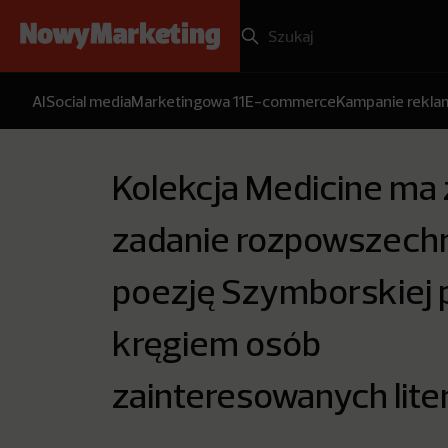
AI
Social media
Marketingowa 11
E-commerce
Kampanie rekl
Kolekcja Medicine ma 
zadanie rozpowszech
poezję Szymborskiej 
kręgiem osób
zainteresowanych lite