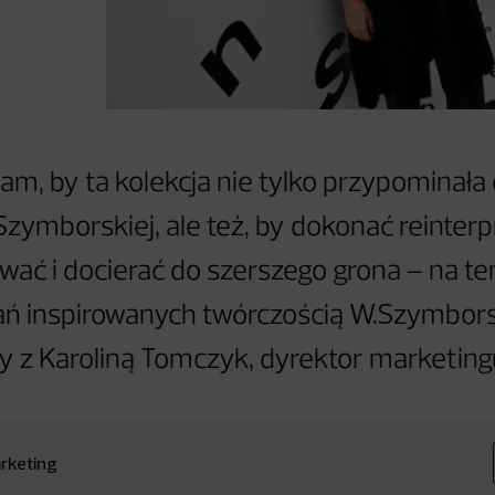
nam, by ta kolekcja nie tylko przypominała
zymborskiej, ale też, by dokonać reinterpre
ować i docierać do szerszego grona – na t
rań inspirowanych twórczością W.Szymbors
z Karoliną Tomczyk, dyrektor marketing
rketing