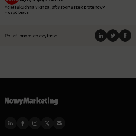
#dieta
#kuchnia vikinga
#sfd
#sport
#szejk proteinowy
#współpraca
Pokaż innym, co czytasz: