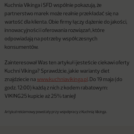
Kuchnia Vikinga i SFD wspólnie pokazują, że
partnerstwo marek może realnie przekładać się na
wartość dla klienta. Obie firmy łączy dążenie do jakości,
innowacyjności i oferowania rozwiązań, które
odpowiadają na potrzeby współczesnych
konsumentów.
Zainteresował Was ten artykuł i jesteście ciekawi oferty
Kuchni Vikinga? Sprawdźcie, jakie warianty diet
znajdziecie na
www.kuchniavikinga.pl
. Do 19 maja (do
godz. 12:00) każdą z nich z kodem rabatowym:
VIKING25 kupicie aż 25% taniej!
Artykuł reklamowy powstały przy współpracy z Kuchnią Vikinga.