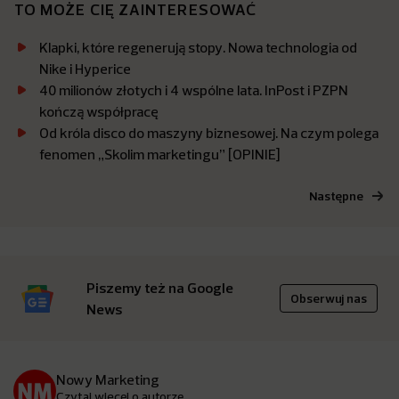
TO MOŻE CIĘ ZAINTERESOWAĆ
Klapki, które regenerują stopy. Nowa technologia od
Nike i Hyperice
40 milionów złotych i 4 wspólne lata. InPost i PZPN
kończą współpracę
Od króla disco do maszyny biznesowej. Na czym polega
fenomen „Skolim marketingu” [OPINIE]
Następne
Piszemy też na Google
Obserwuj nas
News
Nowy Marketing
Czytaj więcej o autorze