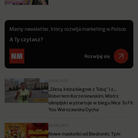
Mamy newsletter, który rozwija marketing w Polsce.
A Ty czytasz?
Rozwijaj się
31.08.2023
„Dieta, która biegnie z Tobą” i z…
Robertem Korzeniowskim. Mistrz
olimpijski wystartuje w biegu Nice To Fit
You Warszawska Dycha
28.08.2023
Nowe maskotki od Biedronki. Tym