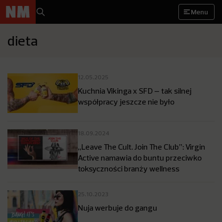
Menu
dieta
12.05.2025
Kuchnia Vikinga x SFD – tak silnej
współpracy jeszcze nie było
18.09.2024
„Leave The Cult. Join The Club”: Virgin
Active namawia do buntu przeciwko
toksyczności branży wellness
25.10.2023
Nuja werbuje do gangu