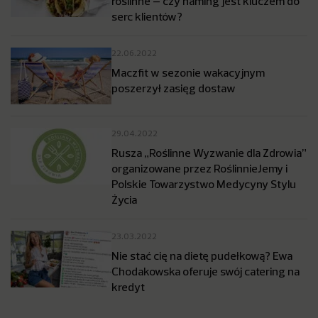
roślinne – czy naming jest kluczem do
serc klientów?
22.06.2022
Maczfit w sezonie wakacyjnym
poszerzył zasięg dostaw
29.04.2022
Rusza „Roślinne Wyzwanie dla Zdrowia”
organizowane przez RoślinnieJemy i
Polskie Towarzystwo Medycyny Stylu
Życia
23.03.2022
Nie stać cię na dietę pudełkową? Ewa
Chodakowska oferuje swój catering na
kredyt