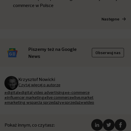
commerce w Polsce
Następne
Piszemy też na Google
Obserwuj nas
News
Krzysztof Nowicki
Czytaj więcej o autorze
#digital
#digital video advertising
#e-commerce
#influencer marketing
#live commerce
#live.market
#marketing wsparcia sprzedaży
#sprzedaż
#wideo
Pokaż innym, co czytasz: