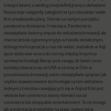
trwa już latami, a według innej definicji wręcz dekadami.
Korporacje nadgoniły zaległości w tym obszarze i wiele
firm zrealizowało plany 3 letnie na samym początku
pandemii w dosłownie 3 miesiące. Pandemia to
niewątpliwie świetny impuls do wdrażania innowacji, ale
równocześnie ogromny kryzys w handlu detalicznym,
którego końca jeszcze u nas nie widać. Jednakże w Azji
życie właściwie wraca do normy, między innymi za
sprawą technologii. Biorąc pod uwagę, że świat coraz
bardziej odwraca się od USA w stronę w Chin w
poszukiwaniu innowacji, warto niewątpliwie spojrzeć jak
szybko zaawansowane technologie są tam wdrażane.
Jednym z trendów rozwijających się w Azji od 6 lat jest
właśnie live commerce zwany również social
commerce lub shoppable entertainment. To nic innego
jak prezentacja produktów na żywo, zazwyczaj w