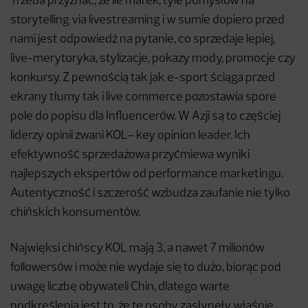
Trzeba przyznać, że ile marek, tyle pomysłów na
storytelling via livestreaming i w sumie dopiero przed
nami jest odpowiedź na pytanie, co sprzedaje lepiej,
live-merytoryka, stylizacje, pokazy mody, promocje czy
konkursy. Z pewnością tak jak e-sport ściąga przed
ekrany tłumy tak i live commerce pozostawia spore
pole do popisu dla Influencerów. W Azji są to częściej
liderzy opinii zwani KOL– key opinion leader. Ich
efektywność sprzedażowa przyćmiewa wyniki
najlepszych ekspertów od performance marketingu.
Autentyczność i szczerość wzbudza zaufanie nie tylko
chińskich konsumentów.
Najwięksi chińscy KOL mają 3, a nawet 7 milionów
followersów i może nie wydaje się to dużo, biorąc pod
uwagę liczbę obywateli Chin, dlatego warte
podkreślenia jest to, że te osoby zasłynęły właśnie