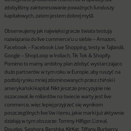
zdobyliśmy zainteresowanie poważnych funduszy
kapitałowych, zatem jestem dobrej myśli.
Obserwujemy jak najwięksi gracze świata testują
rozwiązania do live commerce’u u siebie – Amazon,
Facebook – Facebook Live Shopping, testy w Tajlandii,
Google – ShopLoop w Indiach, Tik Tok & Shopify.
Pomimo to mamy ambitny plan zdobyć wystarczająco
dużo partnerów w tym roku w Europie, aby ruszyć na
podbój rynku mniej zdominowanych przez chiński i
amerykański kapitał. Nikt jeszcze precyzyjnie nie
oszacował, ile miliardów na świecie warty jest live
commerce, więc lepiej przyjrzeć się wynikom
poszczególnych live’ów i temu, jakie marki już aktywnie
działają w tym obszarze: Tommy Hilfiger, L’oreal,
Douglas, Sephora, Bershka, KitKat, Tiffany, Burberry,