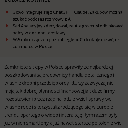
Glovo integruje się z ChatGPT i Claude. Zakupów można
szukać podczas rozmowy z AI
Sąd Apelacyjny zdecydował, że Allegro musi odblokować
pełny widok opcji dostawy
565 mln urządzeń poza obiegiem. Co blokuje rozwój re-
commerce w Polsce
Zamknięte sklepy w Polsce sprawiły, że najbardziej
poszkodowani są pracownicy handlu detalicznego i
właśnie drobni przedsiębiorcy, którzy zazwyczaj nie
mają tak dobrej płynności finansowej jak duże firmy.
Pozostawieni przez rząd na lodzie wzięli sprawy we
własne ręce i skorzystali z rodzącego się w Europie
trendu opartego o wideo i interakcję. Tym razem były
już w nich smartfony, a już nawet starsze pokolenie wie