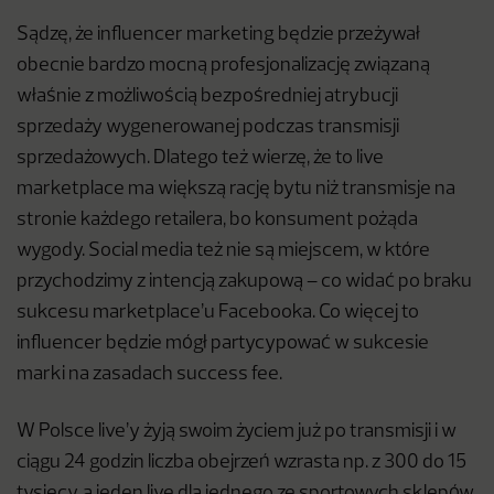
Sądzę, że influencer marketing będzie przeżywał
obecnie bardzo mocną profesjonalizację związaną
właśnie z możliwością bezpośredniej atrybucji
sprzedaży wygenerowanej podczas transmisji
sprzedażowych. Dlatego też wierzę, że to live
marketplace ma większą rację bytu niż transmisje na
stronie każdego retailera, bo konsument pożąda
wygody. Social media też nie są miejscem, w które
przychodzimy z intencją zakupową – co widać po braku
sukcesu marketplace’u Facebooka. Co więcej to
influencer będzie mógł partycypować w sukcesie
marki na zasadach success fee.
W Polsce live’y żyją swoim życiem już po transmisji i w
ciągu 24 godzin liczba obejrzeń wzrasta np. z 300 do 15
tysięcy, a jeden live dla jednego ze sportowych sklepów