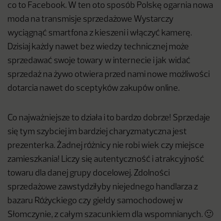
co to Facebook. W ten oto sposób Polskę ogarnia nowa
moda na transmisje sprzedażowe Wystarczy
wyciągnąć smartfona z kieszeni i włączyć kamerę.
Dzisiaj każdy nawet bez wiedzy technicznej może
sprzedawać swoje towary w internecie i jak widać
sprzedaż na żywo otwiera przed nami nowe możliwości
dotarcia nawet do sceptyków zakupów online.
Co najważniejsze to działa i to bardzo dobrze! Sprzedaje
się tym szybciej im bardziej charyzmatyczna jest
prezenterka. Żadnej różnicy nie robi wiek czy miejsce
zamieszkania! Liczy się autentyczność i atrakcyjność
towaru dla danej grupy docelowej. Zdolności
sprzedażowe zawstydziłyby niejednego handlarza z
bazaru Różyckiego czy giełdy samochodowej w
Słomczynie, z całym szacunkiem dla wspomnianych. 🙂