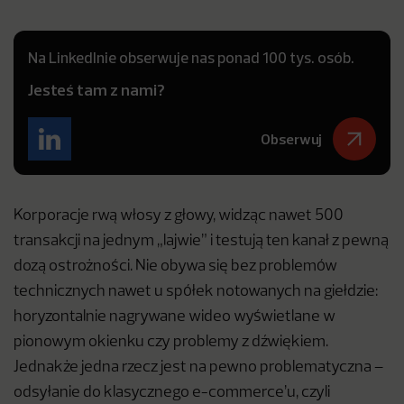
Na LinkedInie obserwuje nas ponad 100 tys. osób.
Jesteś tam z nami?
Obserwuj
Korporacje rwą włosy z głowy, widząc nawet 500
transakcji na jednym „lajwie” i testują ten kanał z pewną
dozą ostrożności. Nie obywa się bez problemów
technicznych nawet u spółek notowanych na giełdzie:
horyzontalnie nagrywane wideo wyświetlane w
pionowym okienku czy problemy z dźwiękiem.
Jednakże jedna rzecz jest na pewno problematyczna –
odsyłanie do klasycznego e-commerce’u, czyli