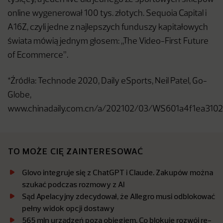
online wygenerował 100 tys. złotych. Sequoia Capital i
A16Z, czyli jedne z najlepszych funduszy kapitałowych
świata mówią jednym głosem: „The Video-First Future
of Ecommerce”.
*Źródła: Technode 2020, Daily eSports, Neil Patel, Go-
Globe,
www.chinadaily.com.cn/a/202102/03/WS601a4f1ea310
TO MOŻE CIĘ ZAINTERESOWAĆ
Glovo integruje się z ChatGPT i Claude. Zakupów można
szukać podczas rozmowy z AI
Sąd Apelacyjny zdecydował, że Allegro musi odblokować
pełny widok opcji dostawy
565 mln urządzeń poza obiegiem. Co blokuje rozwój re-