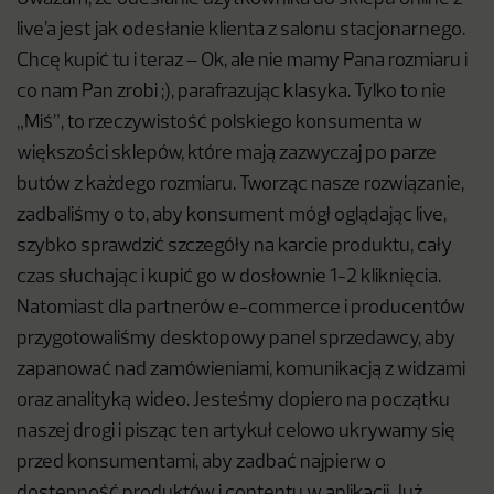
live’a jest jak odesłanie klienta z salonu stacjonarnego.
Chcę kupić tu i teraz – Ok, ale nie mamy Pana rozmiaru i
co nam Pan zrobi ;), parafrazując klasyka. Tylko to nie
„Miś”, to rzeczywistość polskiego konsumenta w
większości sklepów, które mają zazwyczaj po parze
butów z każdego rozmiaru. Tworząc nasze rozwiązanie,
zadbaliśmy o to, aby konsument mógł oglądając live,
szybko sprawdzić szczegóły na karcie produktu, cały
czas słuchając i kupić go w dosłownie 1-2 kliknięcia.
Natomiast dla partnerów e-commerce i producentów
przygotowaliśmy desktopowy panel sprzedawcy, aby
zapanować nad zamówieniami, komunikacją z widzami
oraz analityką wideo. Jesteśmy dopiero na początku
naszej drogi i pisząc ten artykuł celowo ukrywamy się
przed konsumentami, aby zadbać najpierw o
dostępność produktów i contentu w aplikacji. Już