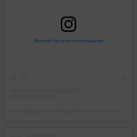
Wyświetl ten post na Instagramie
Post udostępniony przez Maja Michalak | Sztuka Poza Ramami (@pozaramami)