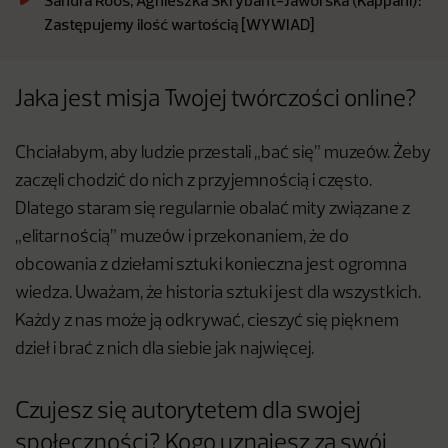
Sandra Roos, Agnieszka Skrybant-Jaworska (Kappahl):
Zastępujemy ilość wartością [WYWIAD]
Jaka jest misja Twojej twórczości online?
Chciałabym, aby ludzie przestali „bać się” muzeów. Żeby
zaczęli chodzić do nich z przyjemnością i często.
Dlatego staram się regularnie obalać mity związane z
„elitarnością” muzeów i przekonaniem, że do
obcowania z dziełami sztuki konieczna jest ogromna
wiedza. Uważam, że historia sztuki jest dla wszystkich.
Każdy z nas może ją odkrywać, cieszyć się pięknem
dzieł i brać z nich dla siebie jak najwięcej.
Czujesz się autorytetem dla swojej
społeczności? Kogo uznajesz za swój