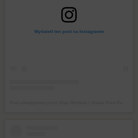
Wyświetl ten post na Instagramie
Post udostępniony przez Maja Michalak | Sztuka Poza Ramami (@pozaramami)