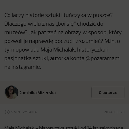
Co łączy historię sztuki i tuńczyka w puszce?
Dlaczego wielu z nas „boi się” chodzić do
muzeów? Jak patrzeć na obrazy w sposób, który
pozwoli je naprawdę poczuć i zrozumieć? M.in. o
tym opowiada Maja Michalak, historyczka i
pasjonatka sztuki, autorka konta @pozaramami
na Instagramie.
Dominika Mizerska
O autorze
5 MIN CZYTANIA
2024-09-20
Maja Michalak – historyczka sztuki, od 14 lat zakochana