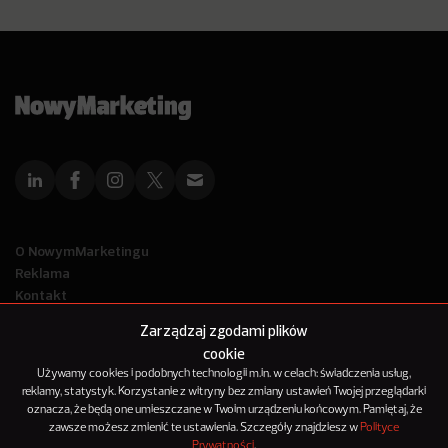
O NowymMarketingu
Reklama
Kontakt
Polityka Prywatności
Zarządzaj zgodami plików
Kanał RSS
cookie
Mapa artykułów
Używamy cookies i podobnych technologii m.in. w celach: świadczenia usług,
reklamy, statystyk. Korzystanie z witryny bez zmiany ustawień Twojej przeglądarki
oznacza, że będą one umieszczane w Twoim urządzeniu końcowym. Pamiętaj, że
© 2012-2025
zawsze możesz zmienić te ustawienia. Szczegóły znajdziesz w
Polityce
NowyMarketing jest marką 143Media Sp. z o.o.
Prywatności
.