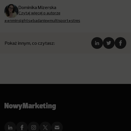
Dominika Mizerska
Czytaj więcej o autorze
##nminsights
#badanie
#multisport
#stres
Pokaż innym, co czytasz: