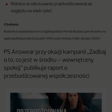
Różnice w odczuwaniu przebodźcowania ze
względu na wiek i płeć
O badaniu:
Badanie przeprowadzono na Ogólnopolskim Panelu Badawczym Ariadna, na
ogólnopolskiej próbie liczącej N=1060 osób metodą CAWI, sierpień 2025 r.
PS Answear przy okazji kampanii „Zadbaj
o to, co jest w środku – wewnętrzny
spokój” publikuje raport o
przebodźcowanej współczesności