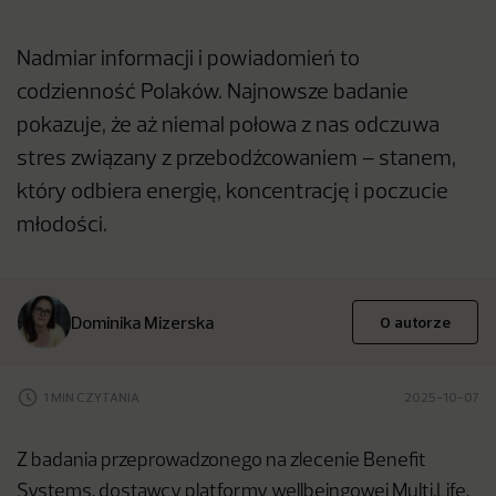
Nadmiar informacji i powiadomień to
codzienność Polaków. Najnowsze badanie
pokazuje, że aż niemal połowa z nas odczuwa
stres związany z przebodźcowaniem – stanem,
który odbiera energię, koncentrację i poczucie
młodości.
Dominika Mizerska
O autorze
1 MIN CZYTANIA
2025-10-07
Z badania przeprowadzonego na zlecenie Benefit
Systems, dostawcy platformy wellbeingowej Multi.Life,