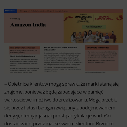
– Obietnice klientów mogą sprawić, że marki staną się
znajome, ponieważ będą zapadające w pamięć,
wartościowe i możliwe do zrealizowania. Mogą przebić
się przez hałas i bałagan związany z podejmowaniem
decyzji, oferując jasną i prostą artykulację wartości
dostarczanej przez markę swoim klientom. Brzmi to