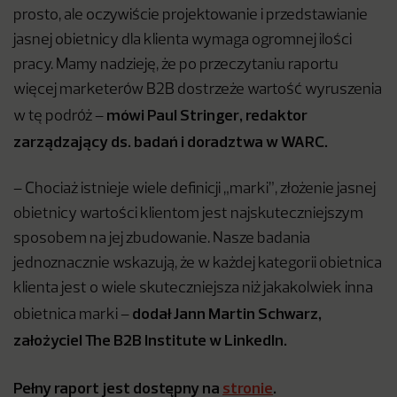
prosto, ale oczywiście projektowanie i przedstawianie
jasnej obietnicy dla klienta wymaga ogromnej ilości
pracy. Mamy nadzieję, że po przeczytaniu raportu
więcej marketerów B2B dostrzeże wartość wyruszenia
mówi Paul Stringer, redaktor
w tę podróż –
zarządzający ds. badań i doradztwa w WARC.
– Chociaż istnieje wiele definicji „marki”, złożenie jasnej
obietnicy wartości klientom jest najskuteczniejszym
sposobem na jej zbudowanie. Nasze badania
jednoznacznie wskazują, że w każdej kategorii obietnica
klienta jest o wiele skuteczniejsza niż jakakolwiek inna
dodał Jann Martin Schwarz,
obietnica marki –
założyciel The B2B Institute w LinkedIn.
Pełny raport jest dostępny na
stronie
.