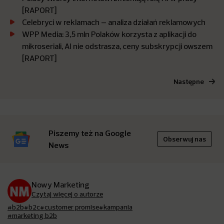
[RAPORT]
Celebryci w reklamach – analiza działań reklamowych
WPP Media: 3,5 mln Polaków korzysta z aplikacji do
mikroseriali, AI nie odstrasza, ceny subskrypcji owszem
[RAPORT]
Następne
Piszemy też na Google
Obserwuj nas
News
Nowy Marketing
Czytaj więcej o autorze
#b2b
#b2c
#customer promise
#kampania
#marketing b2b