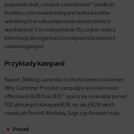
przedziale skali „creative commitment” (wielkość
budżetu, czas trwania kampanii i liczba kanałów
wdrożonych w celu zwiększenia skuteczności z
wynikami od 3 do maksymalnie 15), co jest ważną
informacją dla organizacji z mniejszymi budżetami
marketingowymi.
Przykłady kampanii
Raport „Making a promise to the business customer:
Why Customer Promise campaigns are even more
effective in B2B than B2C” opiera się na analizie ponad
700 globalnych kampanii B2B, np. akcji B2B takich
marek jak Procell, Workday, Sage czy Amazon India.
Procell