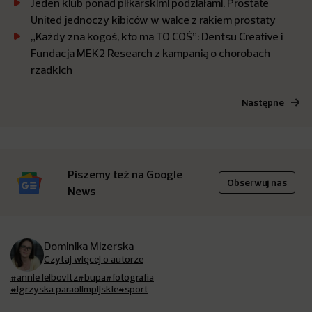
Jeden klub ponad piłkarskimi podziałami. Prostate
United jednoczy kibiców w walce z rakiem prostaty
„Każdy zna kogoś, kto ma TO COŚ”: Dentsu Creative i
Fundacja MEK2 Research z kampanią o chorobach
rzadkich
Następne
Piszemy też na Google
Obserwuj nas
News
Dominika Mizerska
Czytaj więcej o autorze
#annie leibovitz
#bupa
#fotografia
#igrzyska paraolimpijskie
#sport