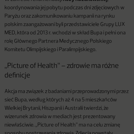
koordynowania jej pobytu podczas dni zdjęciowych w
Paryżu oraz zakomunikowaniu kampanii na rynku
polskim zaangażowani byli przedstawiciele Grupy LUX
MED, która od 2013 r. wchodzi w skład Bupa i pełni ona
rolę Głównego Partnera Medycznego Polskiego
Komitetu Olimpijskiego i Paralimpijskiego.
„Picture of Health” – zdrowie ma różne
definicje
Akcja ma związek z badaniami przeprowadzonymi przez
sieć Bupa, według których aż 4 na 5 mieszkańców
Wielkiej Brytanii, Hiszpanii i Australii twierdzi, że
wizerunek zdrowia w mediach jest prezentowany
niewłaściwie. „Picture of Health” ma na celu zmianę
sposobu postrzegania zdrowia. Zdjęcia powstały