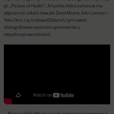
pt. „Picture of Health”. Artystka, która na koncie ma
zdjęcia m.in. takich sław jak Demi Moore, John Lennon i
Yoko Ono, czy królowa Elżbieta II, tym razem
sfotografowała sześcioro sportowców z
niepełnosprawnościami.