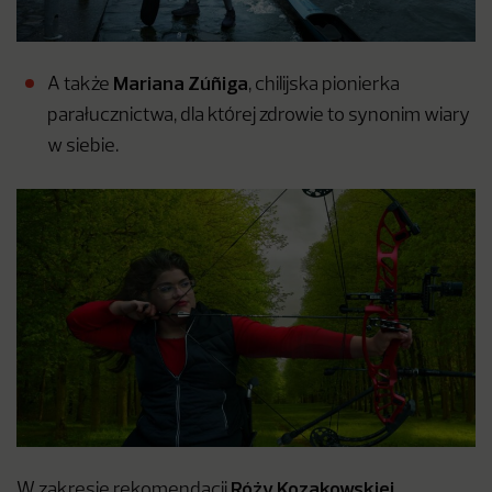
Mariana Zúñiga
A także
, chilijska pionierka
parałucznictwa, dla której zdrowie to synonim wiary
w siebie.
Róży Kozakowskiej
W zakresie rekomendacji
,