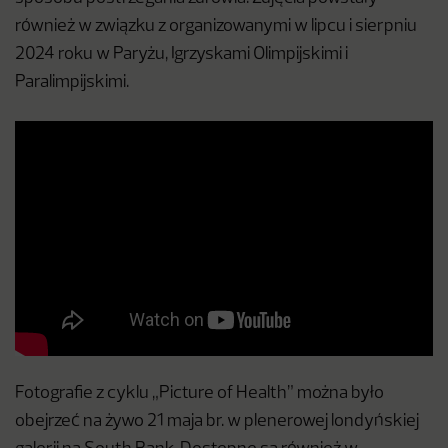
również w związku z organizowanymi w lipcu i sierpniu
2024 roku w Paryżu, Igrzyskami Olimpijskimi i
Paralimpijskimi.
Fotografie z cyklu „Picture of Health” można było
obejrzeć na żywo 21 maja br. w plenerowej londyńskiej