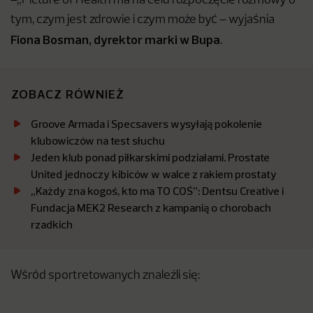
–„Picture of Health ma na celu rozpoczęcie rozmowy o
tym, czym jest zdrowie i czym może być – wyjaśnia
Fiona Bosman, dyrektor marki w Bupa
.
ZOBACZ RÓWNIEŻ
Groove Armada i Specsavers wysyłają pokolenie
klubowiczów na test słuchu
Jeden klub ponad piłkarskimi podziałami. Prostate
United jednoczy kibiców w walce z rakiem prostaty
„Każdy zna kogoś, kto ma TO COŚ”: Dentsu Creative i
Fundacja MEK2 Research z kampanią o chorobach
rzadkich
Wśród sportretowanych znaleźli się: