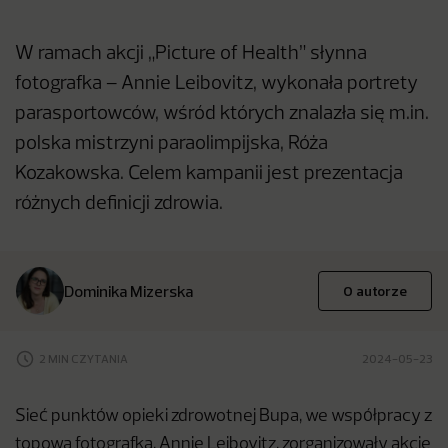
W ramach akcji „Picture of Health” słynna
fotografka – Annie Leibovitz, wykonała portrety
parasportowców, wśród których znalazła się m.in.
polska mistrzyni paraolimpijska, Róża
Kozakowska. Celem kampanii jest prezentacja
różnych definicji zdrowia.
Dominika Mizerska
O autorze
2 MIN CZYTANIA
2024-05-23
Sieć punktów opieki zdrowotnej Bupa, we współpracy z
topową fotografką, Annie Leibovitz, zorganizowały akcję