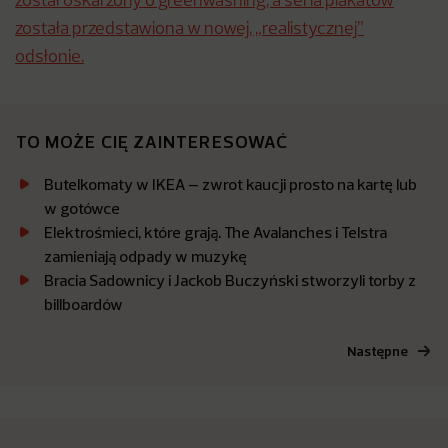
został oskarżony o greenwashing, a seria plakatów
została przedstawiona w nowej, „realistycznej”
odsłonie.
TO MOŻE CIĘ ZAINTERESOWAĆ
Butelkomaty w IKEA – zwrot kaucji prosto na kartę lub
w gotówce
Elektrośmieci, które grają. The Avalanches i Telstra
zamieniają odpady w muzykę
Bracia Sadownicy i Jackob Buczyński stworzyli torby z
billboardów
Następne