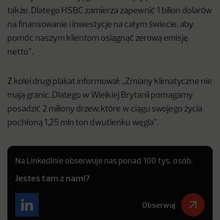
także. Dlatego HSBC zamierza zapewnić 1 bilion dolarów
na finansowanie i inwestycje na całym świecie, aby
pomóc naszym klientom osiągnąć zerową emisję
netto”.
Z kolei drugi plakat informował: „Zmiany klimatyczne nie
mają granic. Dlatego w Wielkiej Brytanii pomagamy
posadzić 2 miliony drzew, które w ciągu swojego życia
pochłoną 1,25 mln ton dwutlenku węgla”.
Na LinkedInie obserwuje nas ponad 100 tys. osób.
Jesteś tam z nami?
Obserwuj