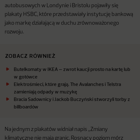
autobusowych w Londynie i Bristolu pojawiły się
plakaty HSBC, które przedstawiały instytucję bankową
jako markę działającą w duchu zrównoważonego
rozwoju.
ZOBACZ RÓWNIEŻ
Butelkomaty w IKEA – zwrot kaucji prosto na kartę lub
w gotówce
Elektrośmieci, które grają. The Avalanches i Telstra
zamieniają odpady w muzykę
Bracia Sadownicy i Jackob Buczyński stworzyli torby z
billboardów
Na jednym z plakatów widniał napis „Zmiany
klimatyczne nie mają granic. Rosnący poziom mórz