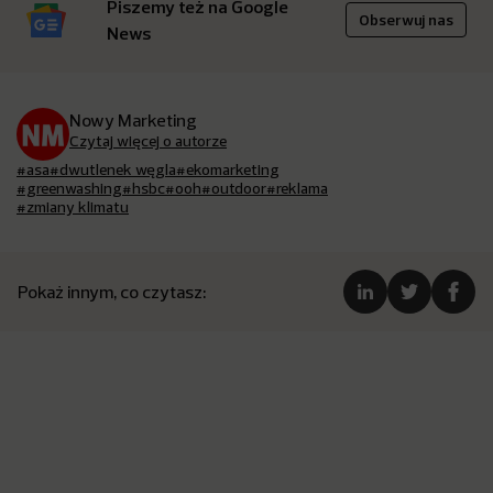
Piszemy też na Google
Obserwuj nas
News
Nowy Marketing
Czytaj więcej o autorze
#asa
#dwutlenek węgla
#ekomarketing
#greenwashing
#hsbc
#ooh
#outdoor
#reklama
#zmiany klimatu
Pokaż innym, co czytasz: