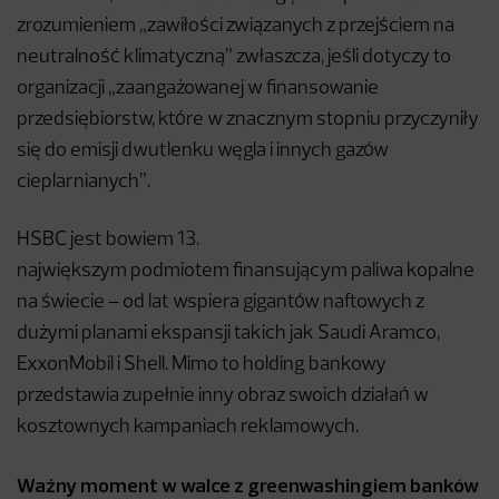
zrozumieniem „zawiłości związanych z przejściem na
neutralność klimatyczną” zwłaszcza, jeśli dotyczy to
organizacji „zaangażowanej w finansowanie
przedsiębiorstw, które w znacznym stopniu przyczyniły
się do emisji dwutlenku węgla i innych gazów
cieplarnianych”.
HSBC jest bowiem 13.
największym podmiotem finansującym paliwa kopalne
na świecie – od lat wspiera gigantów naftowych z
dużymi planami ekspansji takich jak Saudi Aramco,
ExxonMobil i Shell. Mimo to holding bankowy
przedstawia zupełnie inny obraz swoich działań w
kosztownych kampaniach reklamowych.
Ważny moment w walce z greenwashingiem banków