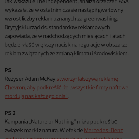
Jak wskazuje The Independent, analiza orzeczeń ASA
wykazała, że w ostatnim czasie nastąpił gwałtowny
wzrost liczby reklam uznanych za greenwashing.
Brytyjski urząd ds. standardów reklamowych
zapowiada, że w nadchodzących miesiącach i latach
będzie kłaść większy nacisk na regulacje w obszarze
reklam związanych ze zmianą klimatu i środowiskiem.
PS
Reżyser Adam McKay
stworzył fałszywą reklamę
Chevron, aby podkreślić, że „wszystkie firmy naftowe
mordują nas każdego dnia”
.
PS 2
Kampania „Nature or Nothing” miała podkreślać
związek marki z naturą. W efekcie
Mercedes-Benz