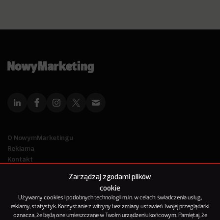
O NowymMarketingu
Reklama
Kontakt
Polityka Prywatności
Zarządzaj zgodami plików
Kanał RSS
cookie
Mapa artykułów
Używamy cookies i podobnych technologii m.in. w celach: świadczenia usług,
reklamy, statystyk. Korzystanie z witryny bez zmiany ustawień Twojej przeglądarki
oznacza, że będą one umieszczane w Twoim urządzeniu końcowym. Pamiętaj, że