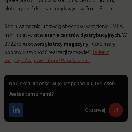
społeczności – podał w komunikacie Leonard Lin,
globalny szef ds. relacji rządowych w firmie Shein.
Shein wzmacnia już swoją obecność w regionie EMEA,
otwieranie centrów dystrybucyjnych.
m.in. poprzez
W
otworzyła trzy magazyny,
2022 roku
które miały
poprawić szybkość realizacji zamówień.
Jeden z
magazynów powstał pod Wrocławiem.
Na LinkedInie obserwuje nas ponad 100 tys. osób.
Jesteś tam z nami?
Obserwuj