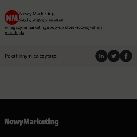
Nowy Marketing
Czytaj więcej o autorze
#magazyn
#marketing
#pop-up store
#rozwój
#shein
#strategia
Pokaż innym, co czytasz: