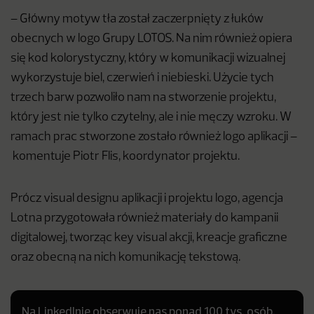
– Główny motyw tła został zaczerpnięty z łuków
obecnych w logo Grupy LOTOS. Na nim również opiera
się kod kolorystyczny, który w komunikacji wizualnej
wykorzystuje biel, czerwień i niebieski. Użycie tych
trzech barw pozwoliło nam na stworzenie projektu,
który jest nie tylko czytelny, ale i nie męczy wzroku. W
ramach prac stworzone zostało również logo aplikacji –
komentuje Piotr Flis, koordynator projektu.
Prócz visual designu aplikacji i projektu logo, agencja
Lotna przygotowała również materiały do kampanii
digitalowej, tworząc key visual akcji, kreacje graficzne
oraz obecną na nich komunikację tekstową.
Na LinkedInie obserwuje nas ponad 100 tys. osób.