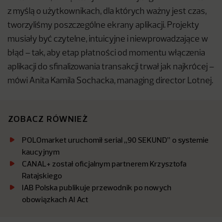
z myślą o użytkownikach, dla których ważny jest czas,
tworzyliśmy poszczególne ekrany aplikacji. Projekty
musiały być czytelne, intuicyjne i niewprowadzające w
błąd – tak, aby etap płatności od momentu włączenia
aplikacji do sfinalizowania transakcji trwał jak najkrócej –
mówi Anita Kamila Sochacka, managing director Lotnej.
ZOBACZ RÓWNIEŻ
POLOmarket uruchomił serial „90 SEKUND” o systemie
kaucyjnym
CANAL+ został oficjalnym partnerem Krzysztofa
Ratajskiego
IAB Polska publikuje przewodnik po nowych
obowiązkach AI Act