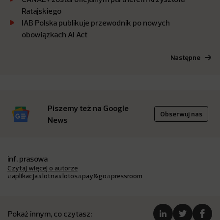
Ratajskiego
IAB Polska publikuje przewodnik po nowych
obowiązkach AI Act
Następne
Piszemy też na Google
Obserwuj nas
News
inf. prasowa
Czytaj więcej o autorze
#aplikacja
#lotna
#lotos
#pay&go
#pressroom
Pokaż innym, co czytasz: