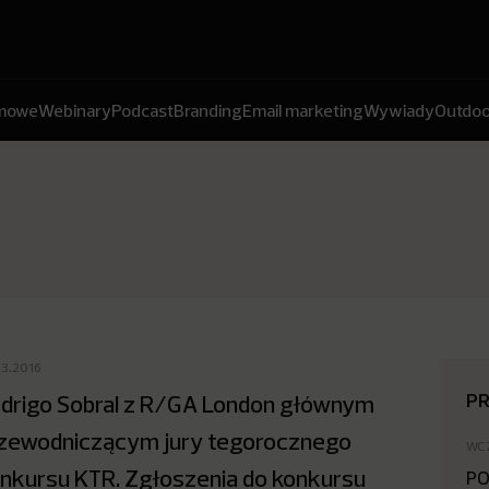
amowe
Webinary
Podcast
Branding
Email marketing
Wywiady
Outdoo
03.2016
P
drigo Sobral z R/GA London głównym
zewodniczącym jury tegorocznego
WC
nkursu KTR. Zgłoszenia do konkursu
PO