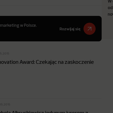
W 
od
no
 marketing w Polsce.
Rozwijaj się
05.2015
novation Award: Czekając na zaskoczenie
05.2015
abela Albrychiewicz jedynym jurorem z