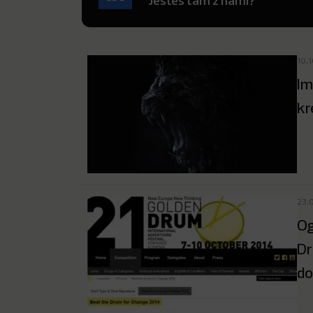
Jesteś tam z nami?
10.
Im
kr
23.
Og
Dr
do