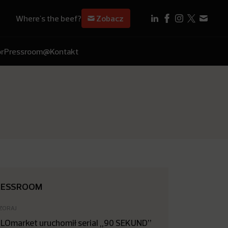
Where's the beef?
Zobacz
r
Pressroom
@Kontakt
RESSROOM
ZORAJ
LOmarket uruchomił serial „90 SEKUND”