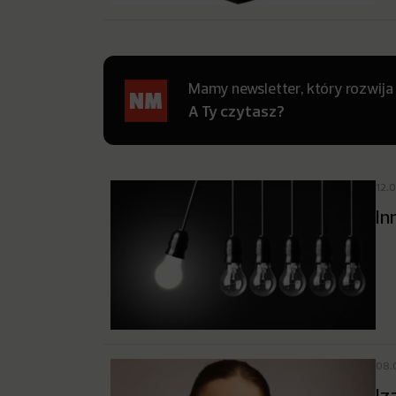
Mamy newsletter, który rozwija
A Ty czytasz?
12.
In
08.
Iz