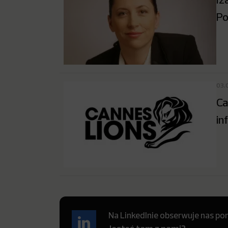
Po
03.
Ca
in
Na LinkedInie obserwuje nas pon