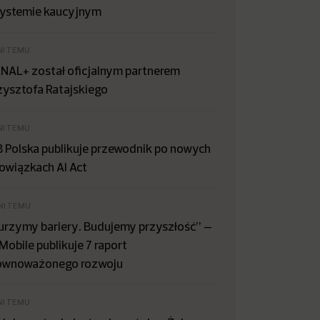
systemie kaucyjnym
NI TEMU
NAL+ został oficjalnym partnerem
zysztofa Ratajskiego
NI TEMU
B Polska publikuje przewodnik po nowych
owiązkach AI Act
NI TEMU
urzymy bariery. Budujemy przyszłość” –
Mobile publikuje 7 raport
ównoważonego rozwoju
NI TEMU