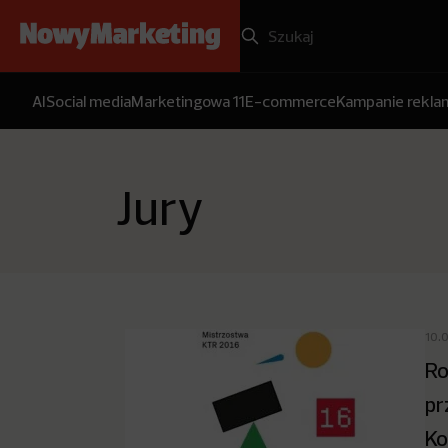
AI
Social media
Marketingowa 11
E-commerce
Kampanie rekl
Jury
10.
Ro
pr
Ko