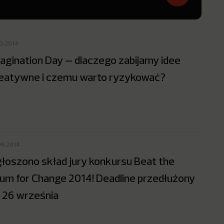
10.2014
agination Day – dlaczego zabijamy idee
eatywne i czemu warto ryzykować?
09.2014
łoszono skład jury konkursu Beat the
um for Change 2014! Deadline przedłużony
 26 września