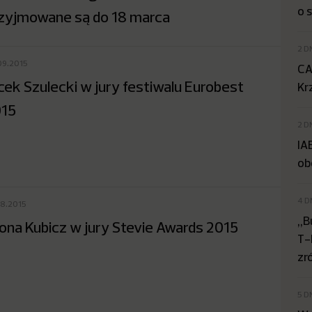
o 
zyjmowane są do 18 marca
2 D
09.2015
CA
cek Szulecki w jury festiwalu Eurobest
Kr
15
2 D
IA
ob
4 D
08.2015
„B
ona Kubicz w jury Stevie Awards 2015
T-
zr
5 D