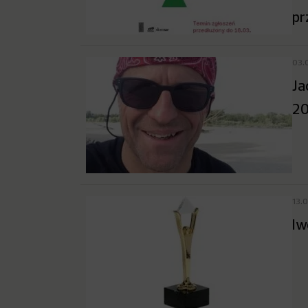
pr
03.
Ja
20
13.
Iw