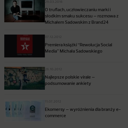
29.03.2016
O truflach, uczłowieczaniu marki i
słodkim smaku sukcesu – rozmowa z
Michałem Sadowskim z Brand24
07.12.2012
Premiera książki “Rewolucja Social
Media” Michała Sadowskiego
26.10.2012
Najlepsze polskie virale –
podsumowanie ankiety
11.07.2012
Ekomersy – wyróżnienia dla branży e-
commerce