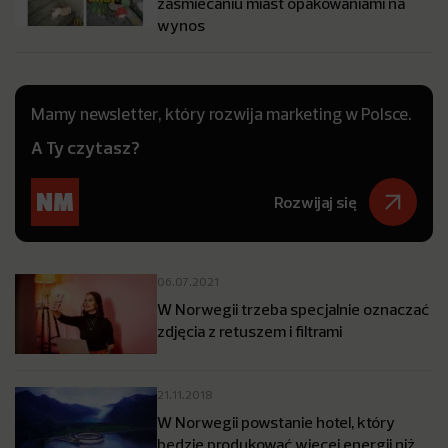
zaśmiecaniu miast opakowaniami na
wynos
Mamy newsletter, który rozwija marketing w Polsce.
A Ty czytasz?
Rozwijaj się
06.07.2021
W Norwegii trzeba specjalnie oznaczać
zdjęcia z retuszem i filtrami
21.11.2018
W Norwegii powstanie hotel, który
będzie produkować więcej energii niż