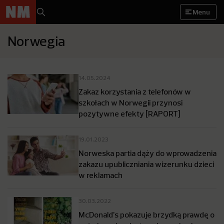
Menu
Norwegia
14.05.2024
Zakaz korzystania z telefonów w
szkołach w Norwegii przynosi
pozytywne efekty [RAPORT]
19.01.2023
Norweska partia dąży do wprowadzenia
zakazu upubliczniania wizerunku dzieci
w reklamach
30.03.2022
McDonald’s pokazuje brzydką prawdę o