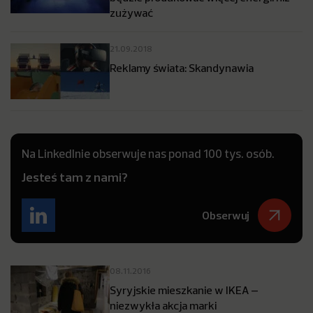
zużywać
21.09.2018
Reklamy świata: Skandynawia
Na LinkedInie obserwuje nas ponad 100 tys. osób.
Jesteś tam z nami?
Obserwuj
08.11.2016
Syryjskie mieszkanie w IKEA –
niezwykła akcja marki