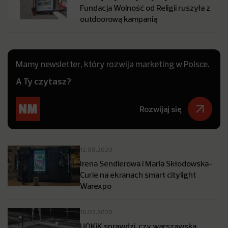
Fundacja Wolność od Religii ruszyła z
outdoorową kampanią
Mamy newsletter, który rozwija marketing w Polsce.
A Ty czytasz?
Rozwijaj się
12.08.2020
Irena Sendlerowa i Maria Skłodowska-
Curie na ekranach smart citylight
Warexpo
10.02.2020
UOKiK sprawdzi, czy warszawska