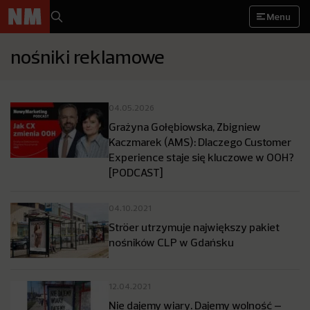
Menu
nośniki reklamowe
04.05.2026
Grażyna Gołębiowska, Zbigniew
Kaczmarek (AMS): Dlaczego Customer
Experience staje się kluczowe w OOH?
[PODCAST]
04.10.2021
Ströer utrzymuje największy pakiet
nośników CLP w Gdańsku
12.04.2021
Nie dajemy wiary. Dajemy wolność –