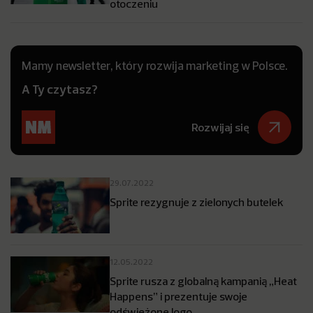
otoczeniu
Mamy newsletter, który rozwija marketing w Polsce.
A Ty czytasz?
Rozwijaj się
29.07.2022
Sprite rezygnuje z zielonych butelek
12.05.2022
Sprite rusza z globalną kampanią „Heat
Happens” i prezentuje swoje
odświeżone logo