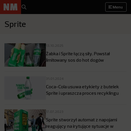
Menu
Sprite
13.10.2025
Żabka i Sprite łączą siły. Powstał
limitowany sos do hot dogów
31.01.2024
Coca-Cola usuwa etykiety z butelek
Sprite i upraszcza proces recyklingu
17.07.2023
Sprite stworzył automat z napojami
reagujący na irytujące sytuacje w