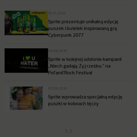
16.11.2020
Sprite prezentuje unikalną edycję
puszek i butelek inspirowaną grą
Cyberpunk 2077
01.08.2019
Sprite w kolejnej odsłonie kampanii
„Niech gadają. Żyj rześko.” na
Pol’and’Rock Festival
07.06.2019
Sprite wprowadza specjalną edycję
puszki w kolorach tęczy
1
2