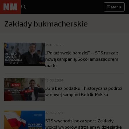
Menu
Zakłady bukmacherskie
25.03.2025
„Pokaż swoje bardziej” – STS rusza z
nową kampanią. Sokół ambasadorem
marki
12.03.2024
„Gra bez podatku”: historyczna podróż
w nowej kampanii Betclic Polska
27.10.2023
STS wychodzi poza sport. Zakłady
wokół wyborów strzałem w dziesiątkę