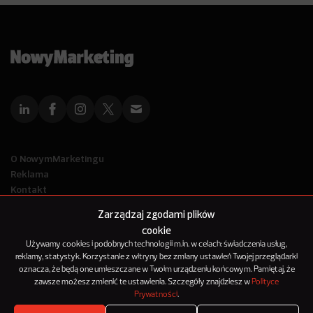
O NowymMarketingu
Reklama
Kontakt
Polityka Prywatności
Zarządzaj zgodami plików
Kanał RSS
cookie
Mapa artykułów
Używamy cookies i podobnych technologii m.in. w celach: świadczenia usług,
reklamy, statystyk. Korzystanie z witryny bez zmiany ustawień Twojej przeglądarki
oznacza, że będą one umieszczane w Twoim urządzeniu końcowym. Pamiętaj, że
© 2012-2025
zawsze możesz zmienić te ustawienia. Szczegóły znajdziesz w
Polityce
NowyMarketing jest marką 143Media Sp. z o.o.
Prywatności
.