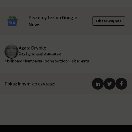
Piszemy też na Google
Obserwuj nas
News
Agata Drynko
Czytaj więcej o autorze
#billboard
#kampania
#ooh
#outdoor
#uber eats
Pokaż innym, co czytasz: