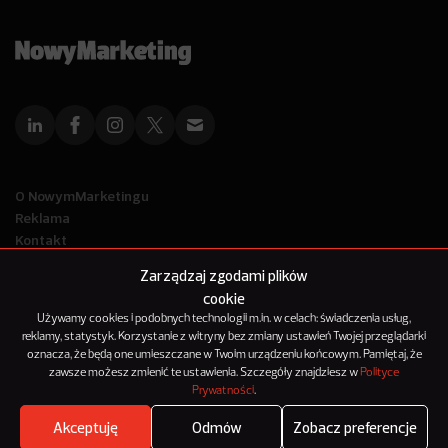
O NowymMarketingu
Reklama
Kontakt
Polityka Prywatności
Zarządzaj zgodami plików
Kanał RSS
cookie
Mapa artykułów
Używamy cookies i podobnych technologii m.in. w celach: świadczenia usług,
reklamy, statystyk. Korzystanie z witryny bez zmiany ustawień Twojej przeglądarki
oznacza, że będą one umieszczane w Twoim urządzeniu końcowym. Pamiętaj, że
© 2012-2025
zawsze możesz zmienić te ustawienia. Szczegóły znajdziesz w
Polityce
NowyMarketing jest marką 143Media Sp. z o.o.
Prywatności
.
Akceptuję
Odmów
Zobacz preferencje
Where's the beef?
Zobacz