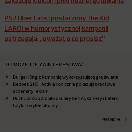
zakazuje kibicom piłki nożnej gotowania
PS2 Uber Eats i postarzony The Kid
LAROI w humorystycznej kampanii
ostrzegają: „uważaj, o co prosisz”
TO MOŻE CIĘ ZAINTERESOWAĆ
Burger King z kampanią wykorzystującą grę światła
Bedoes 2115 i Activia ironicznie pokazują branżowe
schematy reklam
DuckDuckGo zrobiło okulary bez AI, kamery i baterii.
Czyli… zwykłe okulary
Następne