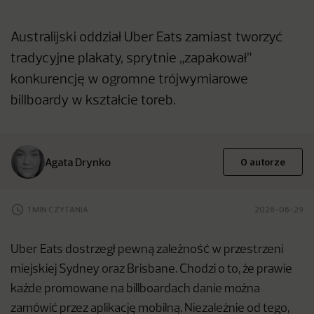
Australijski oddział Uber Eats zamiast tworzyć
tradycyjne plakaty, sprytnie „zapakował”
konkurencję w ogromne trójwymiarowe
billboardy w kształcie toreb.
Agata Drynko
O autorze
1 MIN CZYTANIA
2026-06-29
Uber Eats dostrzegł pewną zależność w przestrzeni
miejskiej Sydney oraz Brisbane. Chodzi o to, że prawie
każde promowane na billboardach danie można
zamówić przez aplikację mobilną. Niezależnie od tego,